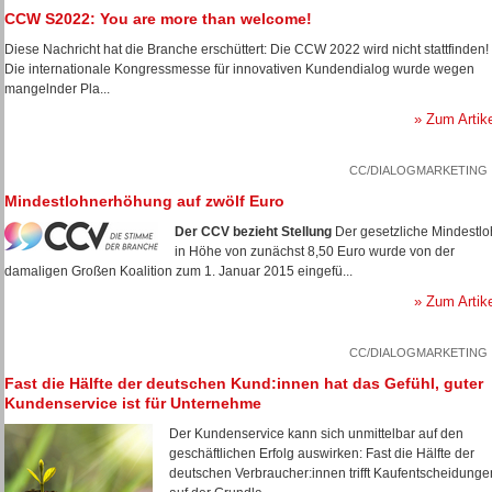
CCW S2022: You are more than welcome!
Diese Nachricht hat die Branche erschüttert: Die CCW 2022 wird nicht stattfinden!
Die internationale Kongressmesse für innovativen Kundendialog wurde wegen
mangelnder Pla...
» Zum Artik
CC/DIALOGMARKETING
Mindestlohnerhöhung auf zwölf Euro
Der CCV bezieht Stellung
Der gesetzliche Mindestl
in Höhe von zunächst 8,50 Euro wurde von der
damaligen Großen Koalition zum 1. Januar 2015 eingefü...
» Zum Artik
CC/DIALOGMARKETING
Fast die Hälfte der deutschen Kund:innen hat das Gefühl, guter
Kundenservice ist für Unternehme
Der Kundenservice kann sich unmittelbar auf den
geschäftlichen Erfolg auswirken: Fast die Hälfte der
deutschen Verbraucher:innen trifft Kaufentscheidunge