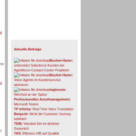
el
Info-Board
Aktuelle Beiträge
Bucher+Suter:
ohn
unterstützt Salesforce-Kunden bei
Agentforce-Contact-Center-Projekten
Bucher+Suter:
Voice-Agents im Kundenservice
el
aktivieren
regiocom:
Wechsel an der Spitze
Professionelles Anrufmanagement:
Microsoft Teams
TP infinity:
Real Time Voice Translation
Bergzeit:
Mit AI die Customer Journey
optimiert
TDM:
Voicebot Kim im direkten
Gespräch
n
TAS:
Effizienz trifft auf Qualität