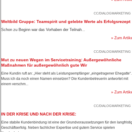
CC/DIALOGMARKETING
Weltbild Gruppe: Teamspirit und gelebte Werte als Erfolgsrezept
Schon zu Beginn war das Vorhaben der Teilnah...
» Zum Artik
CC/DIALOGMARKETING
Mut zu neuen Wegen im Servicetraining: Außergewöhnliche
Maßnahmen für außergewöhnlich gute Wir
Eine Kundin ruft an: „Hier steht als Leistungsempfänger „eingetragener Ehegatte“.
Muss ich da noch einen Namen einsetzen? Die Kundenbetreuerin antwortet mit
einem verschm...
» Zum Artik
CC/DIALOGMARKETING
IN DER KRISE UND NACH DER KRISE:
Eine stabile Kundenbindung ist eine der Grundvoraussetzungen für den langfristi
Geschäftserfolg. Neben fachlicher Expertise und gutem Service spielen