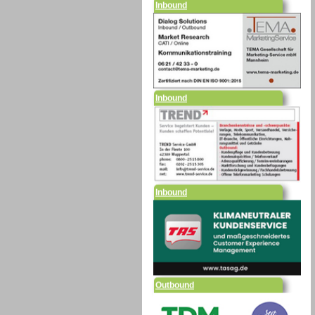
Inbound
Inbound
Outbound