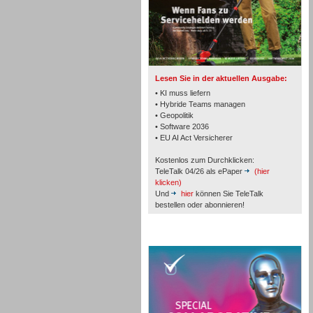
TK- und ACD-Systeme
Lesen Sie in der aktuellen Ausgabe:
• KI muss liefern
• Hybride Teams managen
• Geopolitik
• Software 2036
Workforce-Management
• EU AI Act Versicherer
Kostenlos zum Durchklicken:
TeleTalk 04/26 als ePaper
(hier
klicken)
Und
hier
können Sie TeleTalk
bestellen oder abonnieren!
Personal
TeleTalk Special