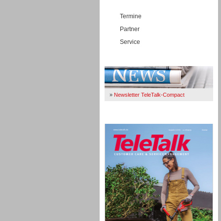
Termine
Partner
Service
Immer Up-To-Date
»
Newsletter TeleTalk-Compact
TeleTalk 04/26