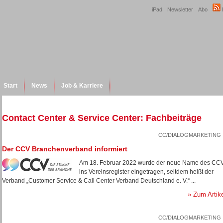
iPad
Newsletter
Abo
Start
News
Job & Karriere
Contact Center & Service Center: Fachbeiträge
CC/DIALOGMARKETING
Der CCV Branchenverband informiert
Am 18. Februar 2022 wurde der neue Name des CC
ins Vereinsregister eingetragen, seitdem heißt der
Verband „Customer Service & Call Center Verband Deutschland e. V.“ ...
» Zum Artik
CC/DIALOGMARKETING