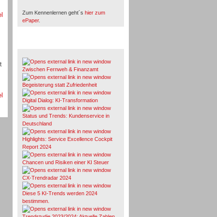
Zum Kennenlernen geht´s
hier zum
el
ePaper
.
Whitepaper & Studien
t
Zwischen Fernweh & Finanzamt
Begeisterung statt Zufriedenheit
el
Digital Dialog: KI-Transformation
Status und Trends: Kundenservice in
Deutschland
Highlights: Service Excellence Cockpit
Report 2024
Chancen und Risiken einer KI Steuer
CX-Trendradar 2024
Diese 5 KI-Trends werden 2024
bestimmen.
Trendstudie 2023/2024: Aktuelle Zahlen