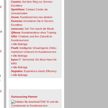
Caseris:
Auf dem Weg zur Service-
Exzellenz
el
Synthflow:
Contact Center als
Umsatztreiber
Zoom:
Kundenservice neu denken
Konecta:
Investieren Sie in Service-
Exzellenz
sonocom:
Der Ton macht die Musik
nd
QNova:
Kontaktanalyse ohne Training
USU:
Chatbots und ihre Zukunft im
Kundenservice
»
Alle Beiträge
Five9:
Intelligente Virtual Agents (IVAs)
el
markieren Umbruch im Kundenservice
»
Alle Beiträge
byon:
IT- Sicherheit: Ein Must-Have für
KMU
»
Alle Beiträge
Sogedes:
Experience meets Efficency
»
Alle Beiträge
d
n
Themen-Specials
el
Outsourcing-Partner
TDM: KI und die
Trendwende im Kundenservice