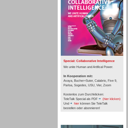
Personal
Inbound
Special: Collaborative Intelligence
We unite Human and Artifical Power.
In Kooperation mit:
Avaya, Bucher+Suter, Calabrio, Five 9,
Parloa, Sogedes, USU, Vier, Zoom
Kostenlos zum Durchklicken:
TeleTalk Special als PDF
(hier klicken)
Und
hier
können Sie TeleTalk
bestellen oder abonnieren!
TeleTalk Archiv
Inbound