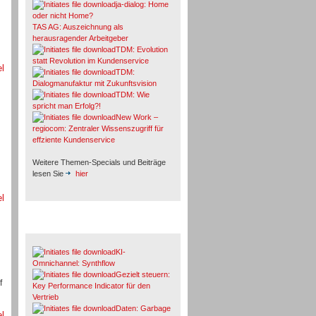
ja-dialog: Home
oder nicht Home?
TAS AG: Auszeichnung als
herausragender Arbeitgeber
TDM: Evolution
statt Revolution im Kundenservice
el
TDM:
Dialogmanufaktur mit Zukunftsvision
TDM: Wie
spricht man Erfolg?!
New Work –
regiocom: Zentraler Wissenszugriff für
effziente Kundenservice
Weitere Themen-Specials und Beiträge
lesen Sie
hier
el
Fachbeiträge & Cases
KI-
Omnichannel: Synthflow
Gezielt steuern:
f
Key Performance Indicator für den
Vertrieb
Daten: Garbage
el