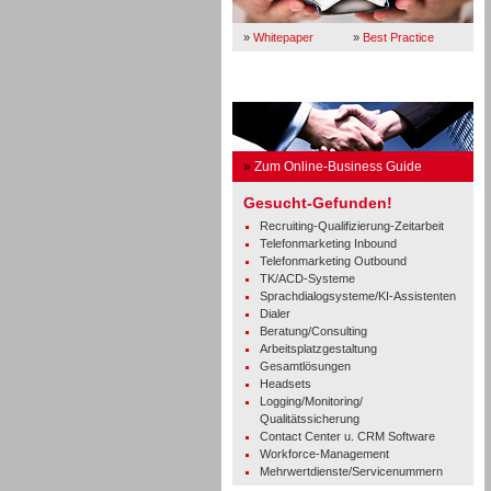
»
Whitepaper
»
Best Practice
Business Guide
»
Zum Online-Business Guide
Gesucht-Gefunden!
Recruiting-Qualifizierung-Zeitarbeit
Telefonmarketing Inbound
Telefonmarketing Outbound
TK/ACD-Systeme
Sprachdialogsysteme/KI-Assistenten
Dialer
Beratung/Consulting
Arbeitsplatzgestaltung
Gesamtlösungen
Headsets
Logging/Monitoring/
Qualitätssicherung
Contact Center u. CRM Software
Workforce-Management
Mehrwertdienste/Servicenummern