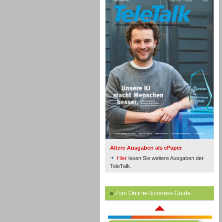
Inbound
Ältere Ausgaben als ePaper
Hier
lesen Sie weitere Ausgaben der
TeleTalk.
»
Zum Online-Business Guide
Inbound