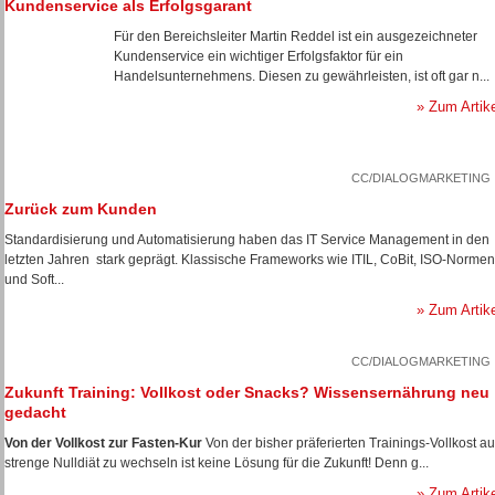
Kundenservice als Erfolgsgarant
Für den Bereichsleiter Martin Reddel ist ein ausgezeichneter
Kundenservice ein wichtiger Erfolgsfaktor für ein
Handelsunternehmens. Diesen zu gewährleisten, ist oft gar n...
» Zum Artik
CC/DIALOGMARKETING
Zurück zum Kunden
Standardisierung und Automatisierung haben das IT Service Management in den
letzten Jahren stark geprägt. Klassische Frameworks wie ITIL, CoBit, ISO-Normen
und Soft...
» Zum Artik
CC/DIALOGMARKETING
Zukunft Training: Vollkost oder Snacks? Wissensernährung neu
gedacht
Von der Vollkost zur Fasten-Kur
Von der bisher präferierten Trainings-Vollkost au
strenge Nulldiät zu wechseln ist keine Lösung für die Zukunft! Denn g...
» Zum Artik