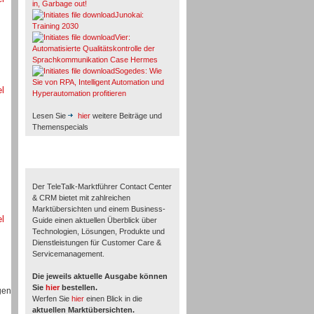
in, Garbage out!
Junokai:
Training 2030
Vier:
Automatisierte Qualitätskontrolle der
Sprachkommunikation Case Hermes
Sogedes: Wie
Sie von RPA, Intelligent Automation und
el
Hyperautomation profitieren
Lesen Sie
hier
weitere Beiträge und
Themenspecials
TeleTalk-Marktführer 1/2026
Der TeleTalk-Marktführer Contact Center
& CRM bietet mit zahlreichen
Marktübersichten und einem Business-
el
Guide einen aktuellen Überblick über
Technologien, Lösungen, Produkte und
Dienstleistungen für Customer Care &
Servicemanagement.
Die jeweils aktuelle Ausgabe können
Sie
hier
bestellen.
gen
Werfen Sie
hier
einen Blick in die
aktuellen Marktübersichten.