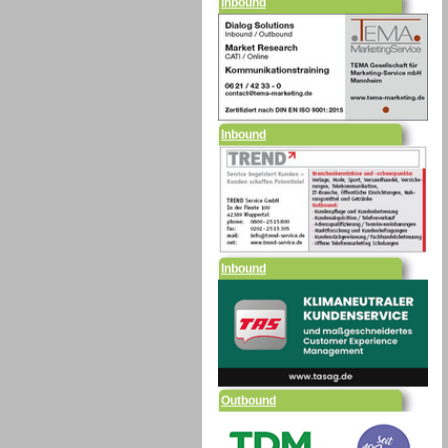
Inbound
Inbound
Outbound