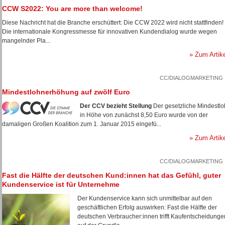
CCW S2022: You are more than welcome!
Diese Nachricht hat die Branche erschüttert: Die CCW 2022 wird nicht stattfinden!
Die internationale Kongressmesse für innovativen Kundendialog wurde wegen
mangelnder Pla...
» Zum Artik
CC/DIALOGMARKETING
Mindestlohnerhöhung auf zwölf Euro
Der CCV bezieht Stellung
Der gesetzliche Mindestl
in Höhe von zunächst 8,50 Euro wurde von der
damaligen Großen Koalition zum 1. Januar 2015 eingefü...
» Zum Artik
CC/DIALOGMARKETING
Fast die Hälfte der deutschen Kund:innen hat das Gefühl, guter
Kundenservice ist für Unternehme
Der Kundenservice kann sich unmittelbar auf den
geschäftlichen Erfolg auswirken: Fast die Hälfte der
deutschen Verbraucher:innen trifft Kaufentscheidunge