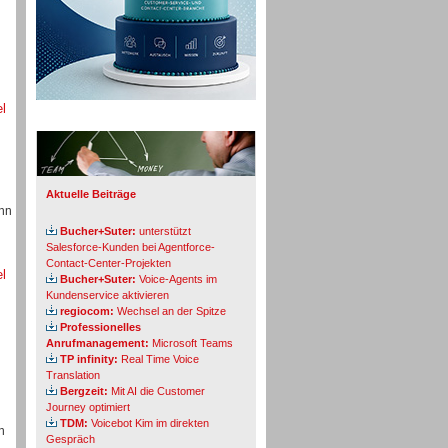
el
Info-Board
Aktuelle Beiträge
ohn
Bucher+Suter:
unterstützt
Salesforce-Kunden bei Agentforce-
Contact-Center-Projekten
el
Bucher+Suter:
Voice-Agents im
Kundenservice aktivieren
regiocom:
Wechsel an der Spitze
Professionelles
Anrufmanagement:
Microsoft Teams
TP infinity:
Real Time Voice
Translation
Bergzeit:
Mit AI die Customer
Journey optimiert
TDM:
Voicebot Kim im direkten
n
Gespräch