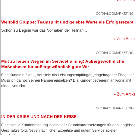
CC/DIALOGMARKETING
Weltbild Gruppe: Teamspirit und gelebte Werte als Erfolgsrezept
Schon zu Beginn war das Vorhaben der Teilnah...
» Zum Artik
CC/DIALOGMARKETING
Mut zu neuen Wegen im Servicetraining: Außergewöhnliche
Maßnahmen für außergewöhnlich gute Wir
Eine Kundin ruft an: „Hier steht als Leistungsempfänger „eingetragener Ehegatte“.
Muss ich da noch einen Namen einsetzen? Die Kundenbetreuerin antwortet mit
einem verschm...
» Zum Artik
CC/DIALOGMARKETING
IN DER KRISE UND NACH DER KRISE:
Eine stabile Kundenbindung ist eine der Grundvoraussetzungen für den langfristi
Geschäftserfolg. Neben fachlicher Expertise und gutem Service spielen