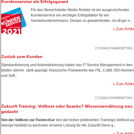
Kundenservice als Erfolgsgarant
Für den Bereichsleiter Martin Reddel ist ein ausgezeichneter
Kundenservice ein wichtiger Erfolgsfaktor für ein
Handelsunternehmens. Diesen zu gewährleisten, ist oft gar n...
» Zum Artik
CC/DIALOGMARKETING
Zurück zum Kunden
Standardisierung und Automatisierung haben das IT Service Management in den
letzten Jahren stark geprägt. Klassische Frameworks wie ITIL, CoBit, ISO-Normen
und Soft...
» Zum Artik
CC/DIALOGMARKETING
Zukunft Training: Vollkost oder Snacks? Wissensernährung neu
gedacht
Von der Vollkost zur Fasten-Kur
Von der bisher präferierten Trainings-Vollkost au
strenge Nulldiät zu wechseln ist keine Lösung für die Zukunft! Denn g...
» Zum Artik