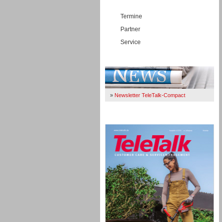
Termine
Partner
Service
Immer Up-To-Date
»
Newsletter TeleTalk-Compact
TeleTalk 04/26