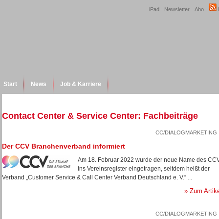
iPad
Newsletter
Abo
Start
News
Job & Karriere
Contact Center & Service Center: Fachbeiträge
CC/DIALOGMARKETING
Der CCV Branchenverband informiert
Am 18. Februar 2022 wurde der neue Name des CC
ins Vereinsregister eingetragen, seitdem heißt der
Verband „Customer Service & Call Center Verband Deutschland e. V.“ ...
» Zum Artik
CC/DIALOGMARKETING