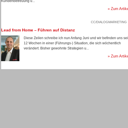
Kundenbetreuung u...
» Zum Artik
CC/DIALOGMARKETING
Lead from Home – Führen auf Distanz
Diese Zeilen schreibe ich nun Anfang Juni und wir befinden uns sei
12 Wochen in einer (Führungs-) Situation, die sich wöchentlich
verändert. Bisher gewohnte Strategien u...
» Zum Artik