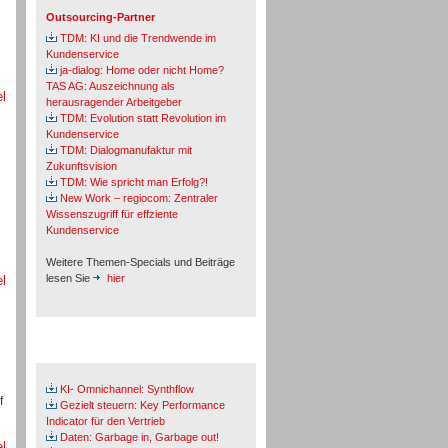
Outsourcing-Partner
TDM: KI und die Trendwende im
Kundenservice
ja-dialog: Home oder nicht Home?
TAS AG: Auszeichnung als
el
herausragender Arbeitgeber
TDM: Evolution statt Revolution im
Kundenservice
TDM: Dialogmanufaktur mit
Zukunftsvision
TDM: Wie spricht man Erfolg?!
New Work – regiocom: Zentraler
Wissenszugriff für effziente
Kundenservice
Weitere Themen-Specials und Beiträge
lesen Sie
hier
el
Fachbeiträge & Cases
KI- Omnichannel: Synthflow
f
Gezielt steuern: Key Performance
Indicator für den Vertrieb
Daten: Garbage in, Garbage out!
el