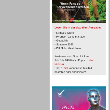
TK- und ACD-Systeme
Lesen Sie in der aktuellen Ausgabe:
• KI muss liefern
• Hybride Teams managen
• Geopolitik
• Software 2036
Workforce-Management
• EU AI Act Versicherer
Kostenlos zum Durchklicken:
TeleTalk 04/26 als ePaper
(hier
klicken)
Und
hier
können Sie TeleTalk
bestellen oder abonnieren!
Personal
TeleTalk Special