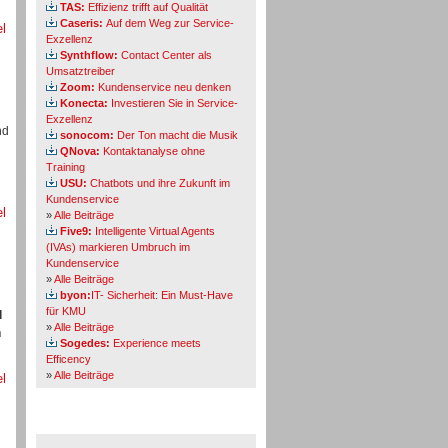
TAS:
Effizienz trifft auf Qualität
Caseris:
Auf dem Weg zur Service-
el
Exzellenz
Synthflow:
Contact Center als
Umsatztreiber
Zoom:
Kundenservice neu denken
Konecta:
Investieren Sie in Service-
Exzellenz
nd
sonocom:
Der Ton macht die Musik
QNova:
Kontaktanalyse ohne
Training
USU:
Chatbots und ihre Zukunft im
Kundenservice
el
»
Alle Beiträge
Five9:
Intelligente Virtual Agents
(IVAs) markieren Umbruch im
Kundenservice
»
Alle Beiträge
byon:
IT- Sicherheit: Ein Must-Have
für KMU
d
»
Alle Beiträge
n
Sogedes:
Experience meets
Efficency
»
Alle Beiträge
el
Themen-Specials