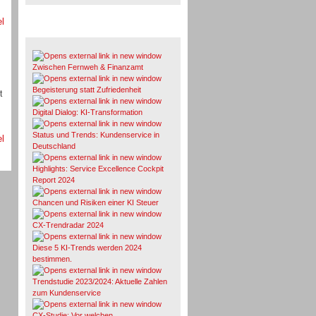
el
Whitepaper & Studien
Zwischen Fernweh & Finanzamt
Begeisterung statt Zufriedenheit
t
Digital Dialog: KI-Transformation
Status und Trends: Kundenservice in
el
Deutschland
Highlights: Service Excellence Cockpit
Report 2024
Chancen und Risiken einer KI Steuer
CX-Trendradar 2024
Diese 5 KI-Trends werden 2024
bestimmen.
Trendstudie 2023/2024: Aktuelle Zahlen
zum Kundenservice
CX-Studie: Vor welchen