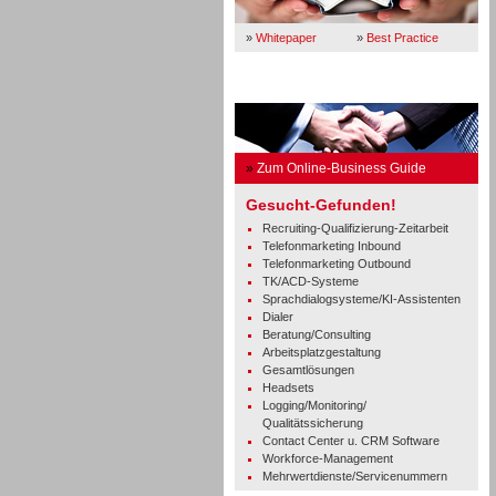
»
Whitepaper
»
Best Practice
Business Guide
»
Zum Online-Business Guide
Gesucht-Gefunden!
Recruiting-Qualifizierung-Zeitarbeit
Telefonmarketing Inbound
Telefonmarketing Outbound
TK/ACD-Systeme
Sprachdialogsysteme/KI-Assistenten
Dialer
Beratung/Consulting
Arbeitsplatzgestaltung
Gesamtlösungen
Headsets
Logging/Monitoring/
Qualitätssicherung
Contact Center u. CRM Software
Workforce-Management
Mehrwertdienste/Servicenummern