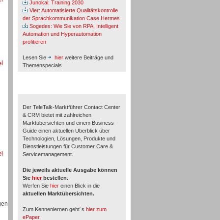
Junokai: Training 2030
Vier: Automatisierte Qualitätskontrolle
der Sprachkommunikation Case Hermes
Sogedes: Wie Sie von RPA, Intelligent
Automation und Hyperautomation
profitieren
Lesen Sie
hier
weitere Beiträge und
el
Themenspecials
TeleTalk-Marktführer 1/2026
Der TeleTalk-Marktführer Contact Center
& CRM bietet mit zahlreichen
Marktübersichten und einem Business-
Guide einen aktuellen Überblick über
Technologien, Lösungen, Produkte und
Dienstleistungen für Customer Care &
el
Servicemanagement.
Die jeweils aktuelle Ausgabe können
Sie
hier
bestellen.
Werfen Sie
hier
einen Blick in die
aktuellen Marktübersichten.
gen
Zum Kennenlernen geht´s
hier zum
ePaper
.