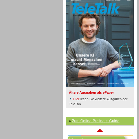
Inbound
Ältere Ausgaben als ePaper
Hier
lesen Sie weitere Ausgaben der
TeleTalk.
»
Zum Online-Business Guide
Inbound