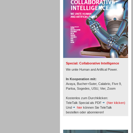
Personal
Inbound
Special: Collaborative Intelligence
We unite Human and Artifical Power.
In Kooperation mit:
Avaya, Bucher+Suter, Calabrio, Five 9,
Parloa, Sogedes, USU, Vier, Zoom
Kostenlos zum Durchklicken:
TeleTalk Special als PDF
(hier klicken)
Und
hier
können Sie TeleTalk
bestellen oder abonnieren!
TeleTalk Archiv
Inbound