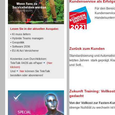
Kundenservice als Erfolg
Für den Bereic
Kundenservice 
TK- und ACD-Systeme
Handelsunterne
Lesen Sie in der aktuellen Ausgabe:
• KI muss liefern
• Hybride Teams managen
• Geopolitik
• Software 2036
Zurück zum Kunden
Workforce-Management
• EU AI Act Versicherer
Standardisierung und Automatis
Kostenlos zum Durchklicken:
letzten Jahren stark geprägt. K
TeleTalk 04/26 als ePaper
(hier
und Soft...
klicken)
Und
hier
können Sie TeleTalk
bestellen oder abonnieren!
Personal
TeleTalk Special
Zukunft Training: Vollko
gedacht
Von der Vollkost zur Fasten-Ku
strenge Nulldiät zu wechseln ist 