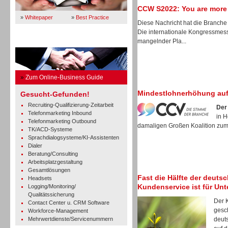
CCW S2022: You are more
»
Whitepaper
»
Best Practice
Diese Nachricht hat die Branche 
Die internationale Kongressmes
mangelnder Pla...
Business Guide
»
Zum Online-Business Guide
Mindestlohnerhöhung auf
Gesucht-Gefunden!
Recruiting-Qualifizierung-Zeitarbeit
Der
Telefonmarketing Inbound
in 
Telefonmarketing Outbound
damaligen Großen Koalition zum 
TK/ACD-Systeme
Sprachdialogsysteme/KI-Assistenten
Dialer
Beratung/Consulting
Arbeitsplatzgestaltung
Gesamtlösungen
Fast die Hälfte der deuts
Headsets
Kundenservice ist für Un
Logging/Monitoring/
Qualitätssicherung
Der 
Contact Center u. CRM Software
gesch
Workforce-Management
Mehrwertdienste/Servicenummern
deut