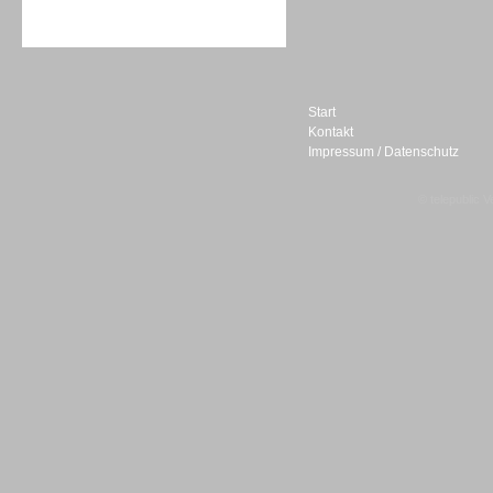
Sprachdialogsysteme u. Ki/
Sprachassistenten
Start
Kontakt
Impressum / Datenschutz
Sprachdialogsysteme u. Ki/
Sprachassistenten
© telepublic V