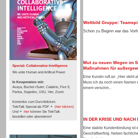
Personal
Weltbild Gruppe: Teamspir
Schon zu Beginn war das Vorha
Inbound
Mut zu neuen Wegen im S
Special: Collaborative Intelligence
Maßnahmen für außergewö
We unite Human and Artifical Power.
Eine Kundin ruft an: „Hier steht
In Kooperation mit:
Muss ich da noch einen Namen e
Avaya, Bucher+Suter, Calabrio, Five 9,
einem verschm...
Parloa, Sogedes, USU, Vier, Zoom
Kostenlos zum Durchklicken:
TeleTalk Special als PDF
(hier klicken)
Und
hier
können Sie TeleTalk
bestellen oder abonnieren!
IN DER KRISE UND NACH 
Eine stabile Kundenbindung ist 
TeleTalk Archiv
Inbound
Geschäftserfolg. Neben fachlich