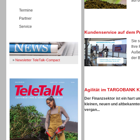
auf d
Termine
Partner
Service
Kundenservice auf dem P
Immer Up-To-Date
Sie 
Ihre
Auße
der B
»
Newsletter TeleTalk-Compact
TeleTalk 04/26
Agilität im TARGOBANK K
Der Finanzsektor ist ein hart 
kleinen, neuen und altbekannte
vergan...