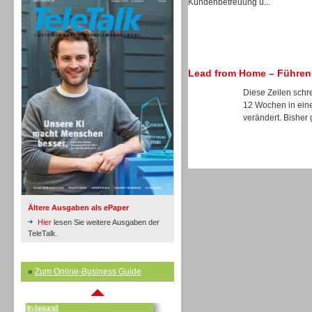
Kundenbetreuung u...
Lead from Home – Führen 
Inbound
Diese Zeilen schre
12 Wochen in einer
verändert. Bisher 
Ältere Ausgaben als ePaper
Hier
lesen Sie weitere Ausgaben der
TeleTalk.
»
Zum Online-Business Guide
Inbound