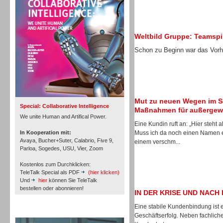
Personal
Weltbild Gruppe: Teamspir
Schon zu Beginn war das Vorha
Inbound
Mut zu neuen Wegen im S
Special: Collaborative Intelligence
Maßnahmen für außergewö
We unite Human and Artifical Power.
Eine Kundin ruft an: „Hier steht
In Kooperation mit:
Muss ich da noch einen Namen e
Avaya, Bucher+Suter, Calabrio, Five 9,
einem verschm...
Parloa, Sogedes, USU, Vier, Zoom
Kostenlos zum Durchklicken:
TeleTalk Special als PDF
(hier klicken)
Und
hier
können Sie TeleTalk
bestellen oder abonnieren!
IN DER KRISE UND NACH 
Eine stabile Kundenbindung ist 
Inbound
TeleTalk Archiv
Geschäftserfolg. Neben fachlich