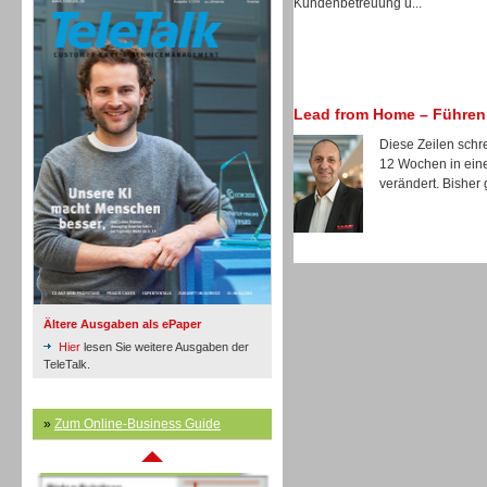
Kundenbetreuung u...
Lead from Home – Führen 
Inbound
Diese Zeilen schre
12 Wochen in einer
verändert. Bisher 
Ältere Ausgaben als ePaper
Hier
lesen Sie weitere Ausgaben der
TeleTalk.
»
Zum Online-Business Guide
Inbound