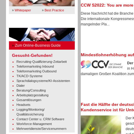
CCW S2022: You are more
»
Whitepaper
»
Best Practice
Diese Nachricht hat die Branche 
Die internationale Kongressmes
mangelnder Pla...
Business Guide
»
Zum Online-Business Guide
Mindestlohnerhöhung auf
Gesucht-Gefunden!
Recruiting-Qualifizierung-Zeitarbeit
Der
Telefonmarketing Inbound
in 
Telefonmarketing Outbound
damaligen Großen Koalition zum 
TK/ACD-Systeme
Sprachdialogsysteme/KI-Assistenten
Dialer
Beratung/Consulting
Arbeitsplatzgestaltung
Gesamtlösungen
Fast die Hälfte der deuts
Headsets
Kundenservice ist für Un
Logging/Monitoring/
Qualitätssicherung
Der 
Contact Center u. CRM Software
gesch
Workforce-Management
Mehrwertdienste/Servicenummern
deut