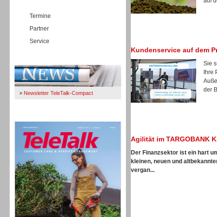
auf d
Termine
Partner
Service
Kundenservice auf dem P
Immer Up-To-Date
Sie 
Ihre
Auße
der B
»
Newsletter TeleTalk-Compact
TeleTalk 04/26
Agilität im TARGOBANK K
Der Finanzsektor ist ein hart 
kleinen, neuen und altbekannte
vergan...