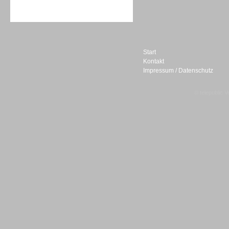
Sprachdialogsysteme u. Ki/
Sprachassistenten
Start
Kontakt
Impressum / Datenschutz
Sprachdialogsysteme u. Ki/
Sprachassistenten
© telepublic V