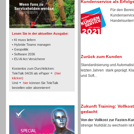
Kundenservice als Erfolg
Für den Bereic
Kundenservice 
TK- und ACD-Systeme
Handelsunterne
Lesen Sie in der aktuellen Ausgabe:
• KI muss liefern
• Hybride Teams managen
• Geopolitik
• Software 2036
Workforce-Management
Zurück zum Kunden
• EU AI Act Versicherer
Standardisierung und Automatis
Kostenlos zum Durchklicken:
letzten Jahren stark geprägt. K
TeleTalk 04/26 als ePaper
(hier
und Soft...
klicken)
Und
hier
können Sie TeleTalk
bestellen oder abonnieren!
Personal
TeleTalk Special
Zukunft Training: Vollko
gedacht
Von der Vollkost zur Fasten-Ku
strenge Nulldiät zu wechseln ist 