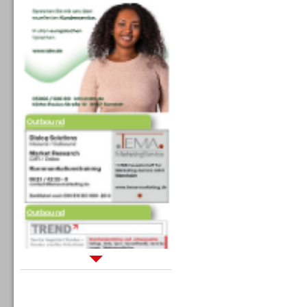
Outbound
Outbound
Sprachdialogsysteme u. Ki/
Sprachassistenten