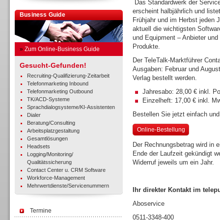
Das Standardwerk der Servic
erscheint halbjährlich und liste
Business Guide
Frühjahr und im Herbst jeden J
aktuell die wichtigsten Softwar
und Equipment – Anbieter und
Produkte.
»
Zum Online-Business Guide
Der TeleTalk-Marktführer Cont
Gesucht-Gefunden!
Ausgaben: Februar und August 
Recruiting-Qualifizierung-Zeitarbeit
Verlag bestellt werden.
Telefonmarketing Inbound
Jahresabo: 28,00 € inkl. P
Telefonmarketing Outbound
TK/ACD-Systeme
Einzelheft: 17,00 € inkl. 
Sprachdialogsysteme/KI-Assistenten
Bestellen Sie jetzt einfach und
Dialer
Beratung/Consulting
Online-Bestellung
Arbeitsplatzgestaltung
Gesamtlösungen
Der Rechnungsbetrag wird in e
Headsets
Ende der Laufzeit gekündigt we
Logging/Monitoring/
Widerruf jeweils um ein Jahr.
Qualitätssicherung
Contact Center u. CRM Software
Workforce-Management
Mehrwertdienste/Servicenummern
Ihr direkter Kontakt im telep
Aboservice
Termine
0511-3348-400