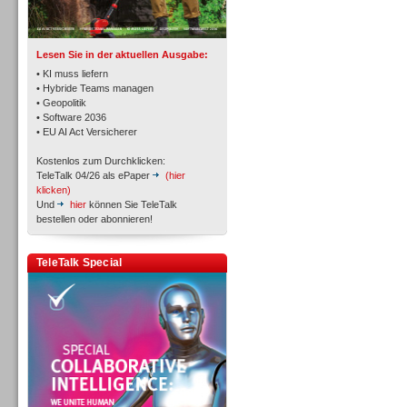
TK- und ACD-Systeme
Lesen Sie in der aktuellen Ausgabe:
• KI muss liefern
• Hybride Teams managen
• Geopolitik
• Software 2036
Workforce-Management
• EU AI Act Versicherer
Kostenlos zum Durchklicken:
TeleTalk 04/26 als ePaper
(hier
klicken)
Und
hier
können Sie TeleTalk
bestellen oder abonnieren!
Personal
TeleTalk Special
Personal