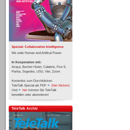
Inbound
Special: Collaborative Intelligence
We unite Human and Artifical Power.
In Kooperation mit:
Avaya, Bucher+Suter, Calabrio, Five 9,
Parloa, Sogedes, USU, Vier, Zoom
Kostenlos zum Durchklicken:
TeleTalk Special als PDF
(hier klicken)
Und
hier
können Sie TeleTalk
bestellen oder abonnieren!
TeleTalk Archiv
Inbound