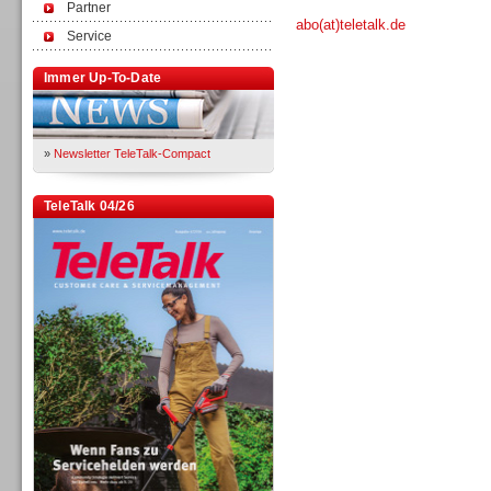
Partner
abo(at)teletalk.de
Service
Immer Up-To-Date
»
Newsletter TeleTalk-Compact
TeleTalk 04/26