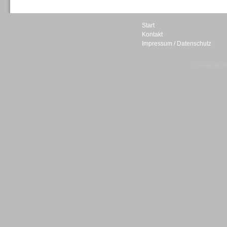
Start
Kontakt
Impressum / Datenschutz
Sprachdialogsysteme u. Ki/
Sprachassistenten
© telepublic V
Sprachdialogsysteme u. Ki/
Sprachassistenten