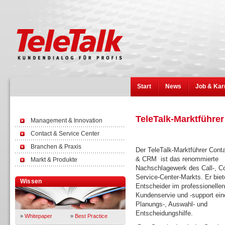
Start
News
Job & Kar
TeleTalk-Marktführe
Management & Innovation
Contact & Service Center
Branchen & Praxis
Der TeleTalk-Marktführer Cont
& CRM ist das renommierte
Markt & Produkte
Nachschlagewerk des Call-, Co
Service-Center-Markts. Er biete
Wissen
Entscheider im professionellen
Kundenservie und -support ein
Planungs-, Auswahl- und
Entscheidungshilfe.
»
Whitepaper
»
Best Practice