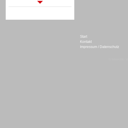
Sprachdialogsysteme u. Ki/
Sprachassistenten
Start
Kontakt
Impressum / Datenschutz
Sprachdialogsysteme u. Ki/
Sprachassistenten
© telepublic V