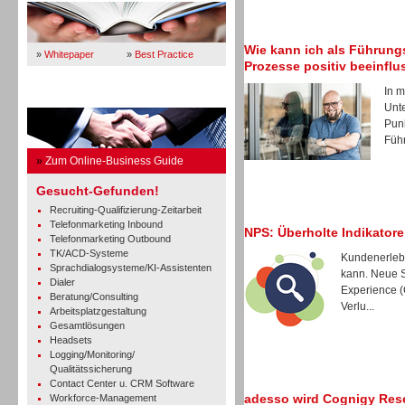
Wie kann ich als Führung
»
Whitepaper
»
Best Practice
Prozesse positiv beeinfl
In m
Business Guide
Unt
Punk
Führ
»
Zum Online-Business Guide
Gesucht-Gefunden!
Recruiting-Qualifizierung-Zeitarbeit
Telefonmarketing Inbound
NPS: Überholte Indikatore
Telefonmarketing Outbound
TK/ACD-Systeme
Kundenerlebn
Sprachdialogsysteme/KI-Assistenten
kann. Neue S
Dialer
Experience (
Beratung/Consulting
Verlu...
Arbeitsplatzgestaltung
Gesamtlösungen
Headsets
Logging/Monitoring/
Qualitätssicherung
Contact Center u. CRM Software
adesso wird Cognigy Rese
Workforce-Management