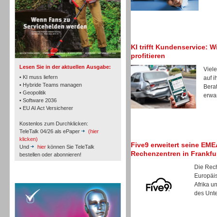
TK- und ACD-Systeme
KI trifft Kundenservice: W
profitieren
Lesen Sie in der aktuellen Ausgabe:
Viele
• KI muss liefern
auf i
• Hybride Teams managen
Berat
• Geopolitik
erwar
Workforce-Management
• Software 2036
• EU AI Act Versicherer
Kostenlos zum Durchklicken:
TeleTalk 04/26 als ePaper
(hier
klicken)
Five9 erweitert seine EM
Und
hier
können Sie TeleTalk
Rechenzentren in Frankfu
bestellen oder abonnieren!
Personal
Die Rec
Europäi
TeleTalk Special
Afrika u
des Unte