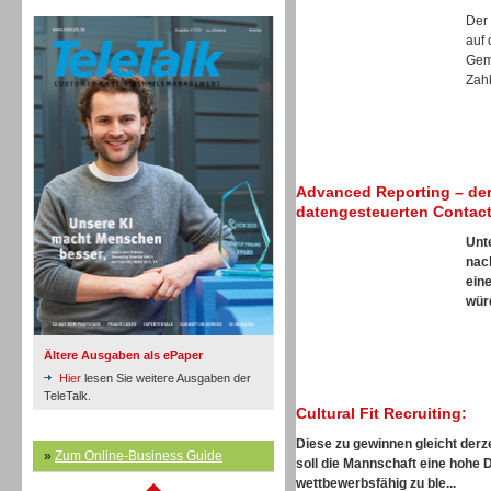
TeleTalk Archiv
Der
auf 
Gem
Zahl
Inbound
Advanced Reporting – der
datengesteuerten Contact
Unt
nac
ein
würd
Ältere Ausgaben als ePaper
Hier
lesen Sie weitere Ausgaben der
TeleTalk.
Cultural Fit Recruiting:
Diese zu gewinnen gleicht derze
»
Zum Online-Business Guide
Inbound
soll die Mannschaft eine hohe 
wettbewerbsfähig zu ble...