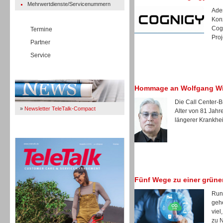
Mehrwertdienste/Servicenummern
Ades
Kon
Cogn
Termine
Proj
Partner
Service
Immer Up-To-Date
Hommage an Wolfgang W
Die Call Center-B
»
Newsletter TeleTalk-Compact
Alter von 81 Jah
längerer Krankheit
TeleTalk 04/26
Fünf Wege zu einer grüne
Rund
gehe
viel
zu N