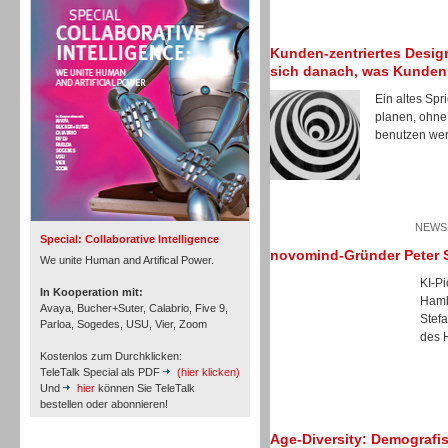
Personal
Kunden-zentriertes Design
sich danach, was Kunden
Ein altes Spr
planen, ohne
benutzen wer
Inbound
NEWSL
Special: Collaborative Intelligence
novomind-Gründer Peter S
We unite Human and Artifical Power.
KI-P
In Kooperation mit:
Hamb
Avaya, Bucher+Suter, Calabrio, Five 9,
Stef
Parloa, Sogedes, USU, Vier, Zoom
des 
Kostenlos zum Durchklicken:
TeleTalk Special als PDF
(hier klicken)
Und
hier
können Sie TeleTalk
bestellen oder abonnieren!
Age-Diversity: Demografis
Inbound