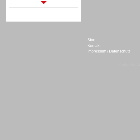
Sprachdialogsysteme u. Ki/
Sprachassistenten
Start
Kontakt
Impressum / Datenschutz
Sprachdialogsysteme u. Ki/
Sprachassistenten
© telepublic V