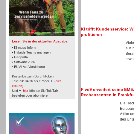
TK- und ACD-Systeme
KI trifft Kundenservice: W
profitieren
Lesen Sie in der aktuellen Ausgabe:
Viele
• KI muss liefern
auf i
• Hybride Teams managen
Berat
• Geopolitik
erwar
• Software 2036
Workforce-Management
• EU AI Act Versicherer
Kostenlos zum Durchklicken:
TeleTalk 04/26 als ePaper
(hier
klicken)
Five9 erweitert seine EM
Und
hier
können Sie TeleTalk
Rechenzentren in Frankfu
bestellen oder abonnieren!
Die Rec
Personal
Europäi
TeleTalk Special
Afrika u
des Unte