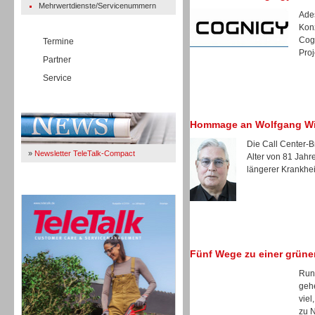
Mehrwertdienste/Servicenummern
Ades
Kon
Cogn
Termine
Proj
Partner
Service
Immer Up-To-Date
Hommage an Wolfgang W
Die Call Center-B
»
Newsletter TeleTalk-Compact
Alter von 81 Jah
längerer Krankheit
TeleTalk 04/26
Fünf Wege zu einer grüne
Rund
gehe
viel
zu N