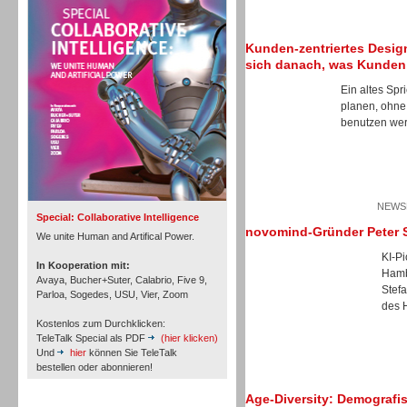
Personal
Kunden-zentriertes Design
sich danach, was Kunden
Ein altes Spr
planen, ohne
benutzen wer
Inbound
NEWSL
Special: Collaborative Intelligence
novomind-Gründer Peter S
We unite Human and Artifical Power.
KI-P
In Kooperation mit:
Hamb
Avaya, Bucher+Suter, Calabrio, Five 9,
Stef
Parloa, Sogedes, USU, Vier, Zoom
des 
Kostenlos zum Durchklicken:
TeleTalk Special als PDF
(hier klicken)
Und
hier
können Sie TeleTalk
bestellen oder abonnieren!
Age-Diversity: Demografis