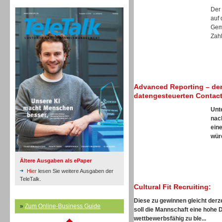
TeleTalk Archiv
Inbound
Der
auf 
Gem
Zahl
Inbound
Advanced Reporting – der
datengesteuerten Contact
Unt
nac
ein
würd
Ältere Ausgaben als ePaper
Hier
lesen Sie weitere Ausgaben der
TeleTalk.
Cultural Fit Recruiting:
Diese zu gewinnen gleicht derze
»
Zum Online-Business Guide
soll die Mannschaft eine hohe 
Inbound
wettbewerbsfähig zu ble...