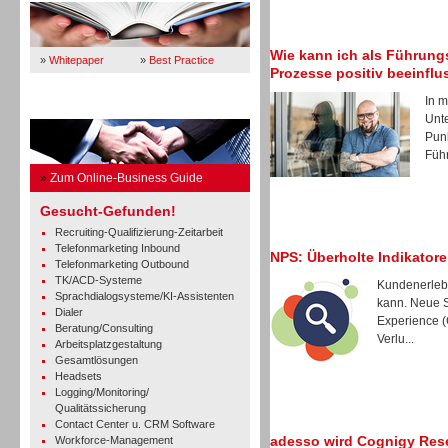
Wie kann ich als Führung
»
Whitepaper
»
Best Practice
Prozesse positiv beeinfl
In m
Business Guide
Unt
Punk
Führ
»
Zum Online-Business Guide
Gesucht-Gefunden!
Recruiting-Qualifizierung-Zeitarbeit
Telefonmarketing Inbound
NPS: Überholte Indikatore
Telefonmarketing Outbound
TK/ACD-Systeme
Kundenerlebn
Sprachdialogsysteme/KI-Assistenten
kann. Neue S
Dialer
Experience (
Beratung/Consulting
Verlu...
Arbeitsplatzgestaltung
Gesamtlösungen
Headsets
Logging/Monitoring/
Qualitätssicherung
Contact Center u. CRM Software
adesso wird Cognigy Rese
Workforce-Management