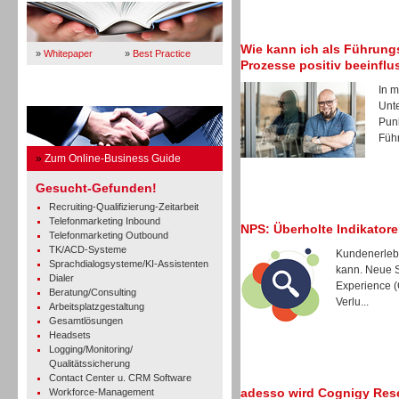
Wie kann ich als Führung
»
Whitepaper
»
Best Practice
Prozesse positiv beeinfl
In m
Business Guide
Unt
Punk
Führ
»
Zum Online-Business Guide
Gesucht-Gefunden!
Recruiting-Qualifizierung-Zeitarbeit
Telefonmarketing Inbound
NPS: Überholte Indikatore
Telefonmarketing Outbound
TK/ACD-Systeme
Kundenerlebn
Sprachdialogsysteme/KI-Assistenten
kann. Neue S
Dialer
Experience (
Beratung/Consulting
Verlu...
Arbeitsplatzgestaltung
Gesamtlösungen
Headsets
Logging/Monitoring/
Qualitätssicherung
Contact Center u. CRM Software
adesso wird Cognigy Rese
Workforce-Management