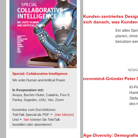
Personal
Kunden-zentriertes Design
sich danach, was Kunden
Ein altes Spr
planen, ohne
benutzen wer
Inbound
NEWSL
Special: Collaborative Intelligence
novomind-Gründer Peter S
We unite Human and Artifical Power.
KI-P
In Kooperation mit:
Hamb
Avaya, Bucher+Suter, Calabrio, Five 9,
Stef
Parloa, Sogedes, USU, Vier, Zoom
des 
Kostenlos zum Durchklicken:
TeleTalk Special als PDF
(hier klicken)
Und
hier
können Sie TeleTalk
bestellen oder abonnieren!
Age-Diversity: Demografis