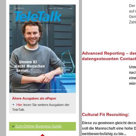
TeleTalk Archiv
Inbound
Der
auf 
Gem
Zahl
Inbound
Advanced Reporting – der
datengesteuerten Contact
Unt
nac
ein
würd
Ältere Ausgaben als ePaper
Hier
lesen Sie weitere Ausgaben der
TeleTalk.
Cultural Fit Recruiting:
Diese zu gewinnen gleicht derze
»
Zum Online-Business Guide
soll die Mannschaft eine hohe 
Inbound
wettbewerbsfähig zu ble...