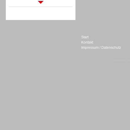
Sprachdialogsysteme u. Ki/
Sprachassistenten
Start
Kontakt
Impressum / Datenschutz
Sprachdialogsysteme u. Ki/
© telepublic V
Sprachassistenten