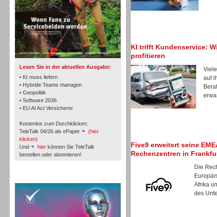
TK- und ACD-Systeme
KI trifft Kundenservice: W
profitieren
Lesen Sie in der aktuellen Ausgabe:
Viele
• KI muss liefern
auf i
• Hybride Teams managen
Berat
• Geopolitik
erwar
• Software 2036
• EU AI Act Versicherer
Workforce-Management
Kostenlos zum Durchklicken:
TeleTalk 04/26 als ePaper
(hier
klicken)
Five9 erweitert seine EM
Und
hier
können Sie TeleTalk
Rechenzentren in Frankfu
bestellen oder abonnieren!
Die Rec
Personal
Europäi
TeleTalk Special
Afrika u
des Unte