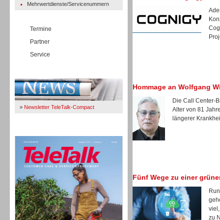
Mehrwertdienste/Servicenummern
Ades
Kon
Cogn
Termine
Proj
Partner
Service
Immer Up-To-Date
Hommage an Wolfgang W
Die Call Center-B
»
Newsletter TeleTalk-Compact
Alter von 81 Jah
längerer Krankheit
TeleTalk 04/26
Fünf Wege zu einer grüne
Rund
gehe
viel
zu N