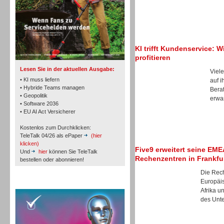
TK- und ACD-Systeme
KI trifft Kundenservice: W
profitieren
Lesen Sie in der aktuellen Ausgabe:
Viele
• KI muss liefern
auf i
• Hybride Teams managen
Berat
• Geopolitik
erwar
• Software 2036
Workforce-Management
• EU AI Act Versicherer
Kostenlos zum Durchklicken:
TeleTalk 04/26 als ePaper
(hier
klicken)
Five9 erweitert seine EM
Und
hier
können Sie TeleTalk
Rechenzentren in Frankfu
bestellen oder abonnieren!
Personal
Die Rec
Europäi
TeleTalk Special
Afrika u
des Unte