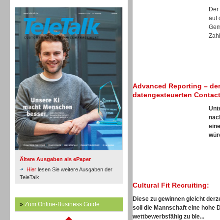
TeleTalk Archiv
Inbound
Der
auf 
Gem
Zahl
Inbound
Advanced Reporting – der
datengesteuerten Contact
Unt
nac
ein
würd
Ältere Ausgaben als ePaper
Hier
lesen Sie weitere Ausgaben der
TeleTalk.
Cultural Fit Recruiting:
Diese zu gewinnen gleicht derze
»
Zum Online-Business Guide
soll die Mannschaft eine hohe 
Inbound
wettbewerbsfähig zu ble...