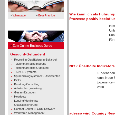
Wie kann ich als Führung
»
Whitepaper
»
Best Practice
Prozesse positiv beeinfl
In m
Business Guide
Unt
Punk
Führ
»
Zum Online-Business Guide
Gesucht-Gefunden!
Recruiting-Qualifizierung-Zeitarbeit
Telefonmarketing Inbound
NPS: Überholte Indikatore
Telefonmarketing Outbound
TK/ACD-Systeme
Kundenerlebn
Sprachdialogsysteme/KI-Assistenten
kann. Neue S
Dialer
Experience (
Beratung/Consulting
Verlu...
Arbeitsplatzgestaltung
Gesamtlösungen
Headsets
Logging/Monitoring/
Qualitätssicherung
Contact Center u. CRM Software
adesso wird Cognigy Rese
Workforce-Management