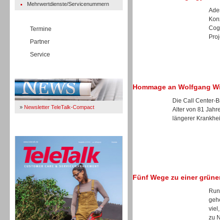
Mehrwertdienste/Servicenummern
Ades
Kon
Cogn
Termine
Proj
Partner
Service
Immer Up-To-Date
Hommage an Wolfgang W
Die Call Center-B
»
Newsletter TeleTalk-Compact
Alter von 81 Jah
längerer Krankheit
TeleTalk 04/26
Fünf Wege zu einer grüne
Rund
gehe
viel
zu N