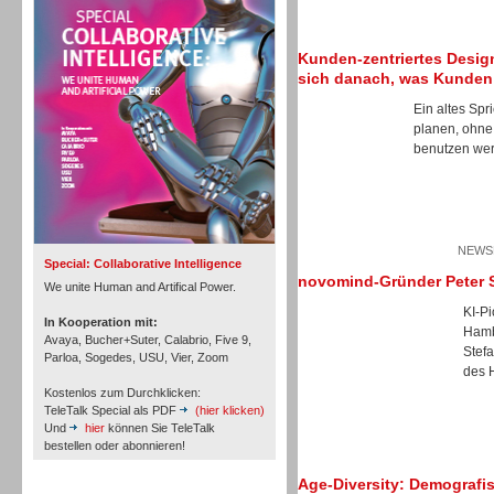
Personal
Kunden-zentriertes Design
sich danach, was Kunden
Ein altes Spr
planen, ohne
benutzen wer
Inbound
NEWSL
Special: Collaborative Intelligence
novomind-Gründer Peter S
We unite Human and Artifical Power.
KI-P
In Kooperation mit:
Hamb
Avaya, Bucher+Suter, Calabrio, Five 9,
Stef
Parloa, Sogedes, USU, Vier, Zoom
des 
Kostenlos zum Durchklicken:
TeleTalk Special als PDF
(hier klicken)
Und
hier
können Sie TeleTalk
bestellen oder abonnieren!
Age-Diversity: Demografis