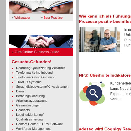
Wie kann ich als Führung
»
Whitepaper
»
Best Practice
Prozesse positiv beeinfl
In m
Business Guide
Unt
Punk
Führ
»
Zum Online-Business Guide
Gesucht-Gefunden!
Recruiting-Qualifizierung-Zeitarbeit
Telefonmarketing Inbound
NPS: Überholte Indikatore
Telefonmarketing Outbound
TK/ACD-Systeme
Kundenerlebn
Sprachdialogsysteme/KI-Assistenten
kann. Neue S
Dialer
Experience (
Beratung/Consulting
Verlu...
Arbeitsplatzgestaltung
Gesamtlösungen
Headsets
Logging/Monitoring/
Qualitätssicherung
Contact Center u. CRM Software
adesso wird Cognigy Rese
Workforce-Management