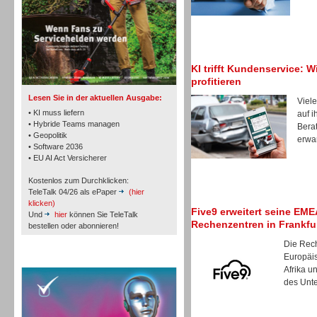
TK- und ACD-Systeme
KI trifft Kundenservice: W
profitieren
Lesen Sie in der aktuellen Ausgabe:
Viele
• KI muss liefern
auf i
• Hybride Teams managen
Berat
• Geopolitik
erwar
• Software 2036
Workforce-Management
• EU AI Act Versicherer
Kostenlos zum Durchklicken:
TeleTalk 04/26 als ePaper
(hier
klicken)
Five9 erweitert seine EM
Und
hier
können Sie TeleTalk
Rechenzentren in Frankfu
bestellen oder abonnieren!
Die Rec
Personal
Europäi
TeleTalk Special
Afrika u
des Unte