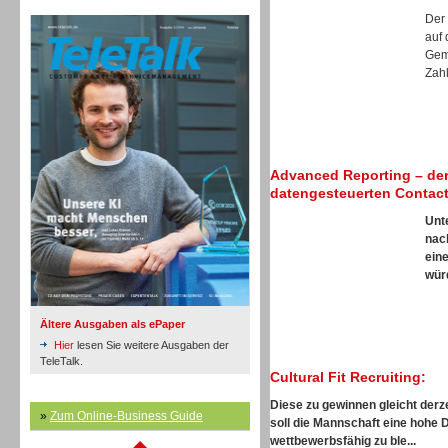
TeleTalk Archiv
Inbound
Der
auf 
Gem
Zahl
Inbound
Advanced Reporting – der
datengesteuerten Contact
Unt
nac
ein
würd
Ältere Ausgaben als ePaper
Hier
lesen Sie weitere Ausgaben der
TeleTalk.
Cultural Fit Recruiting:
Diese zu gewinnen gleicht derze
»
Zum Online-Business Guide
soll die Mannschaft eine hohe 
Inbound
wettbewerbsfähig zu ble...