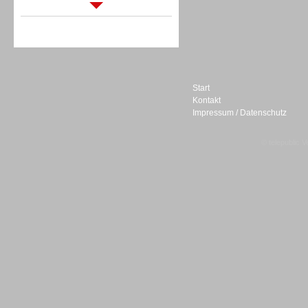
Sprachdialogsysteme u. Ki/
Sprachassistenten
Start
Kontakt
Impressum / Datenschutz
Sprachdialogsysteme u. Ki/
Sprachassistenten
© telepublic V