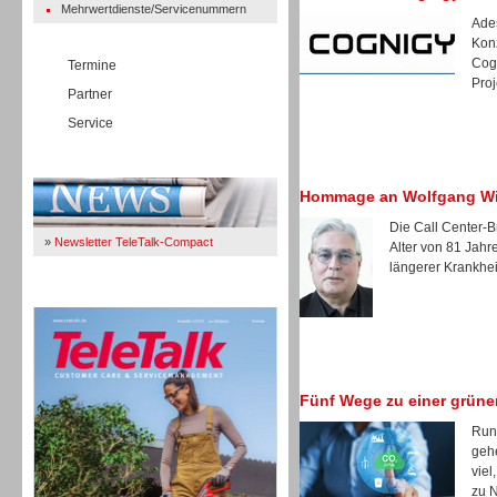
Mehrwertdienste/Servicenummern
Ades
Kon
Cogn
Termine
Proj
Partner
Service
Immer Up-To-Date
Hommage an Wolfgang W
Die Call Center-B
»
Newsletter TeleTalk-Compact
Alter von 81 Jah
längerer Krankheit
TeleTalk 04/26
Fünf Wege zu einer grüne
Rund
gehe
viel
zu N