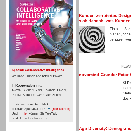
Personal
Kunden-zentriertes Design
sich danach, was Kunden
Ein altes Spr
planen, ohne
benutzen wer
Inbound
NEWSL
Special: Collaborative Intelligence
novomind-Gründer Peter S
We unite Human and Artifical Power.
KI-P
In Kooperation mit:
Hamb
Avaya, Bucher+Suter, Calabrio, Five 9,
Stef
Parloa, Sogedes, USU, Vier, Zoom
des 
Kostenlos zum Durchklicken:
TeleTalk Special als PDF
(hier klicken)
Und
hier
können Sie TeleTalk
bestellen oder abonnieren!
Age-Diversity: Demografis