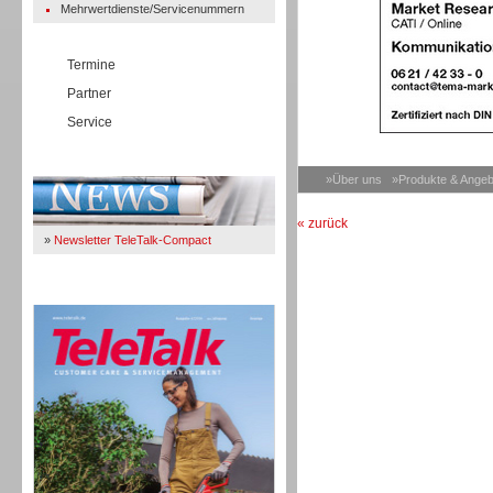
Mehrwertdienste/Servicenummern
Termine
Partner
Service
Immer Up-To-Date
»Über uns
»Produkte & Angeb
« zurück
»
Newsletter TeleTalk-Compact
TeleTalk 04/26