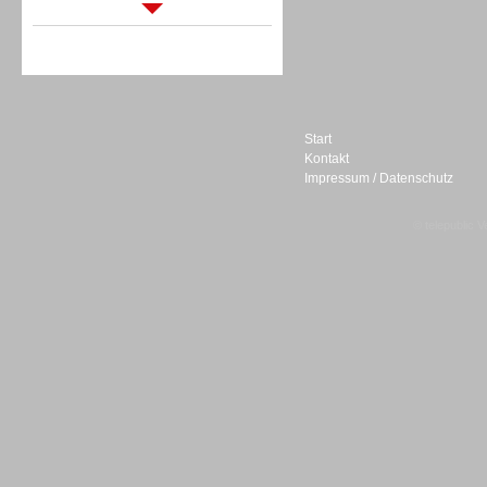
Sprachdialogsysteme u. Ki/
Sprachassistenten
Start
Kontakt
Impressum / Datenschutz
Sprachdialogsysteme u. Ki/
Sprachassistenten
© telepublic V