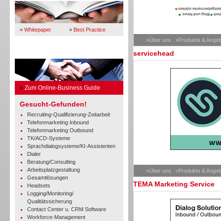
»
Whitepaper
»
Best Practice
»Über uns
»Produkte & Angeb
servicehead
Business Guide
»
Zum Online-Business Guide
Gesucht-Gefunden!
Recruiting-Qualifizierung-Zeitarbeit
Telefonmarketing Inbound
Telefonmarketing Outbound
TK/ACD-Systeme
Sprachdialogsysteme/KI-Assistenten
Dialer
Beratung/Consulting
Arbeitsplatzgestaltung
»Über uns
»Produkte & Angeb
Gesamtlösungen
TEMA Marketing Service
Headsets
Logging/Monitoring/
Qualitätssicherung
Contact Center u. CRM Software
Workforce-Management