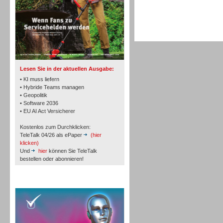
TK- und ACD-Systeme
Lesen Sie in der aktuellen Ausgabe:
• KI muss liefern
• Hybride Teams managen
• Geopolitik
• Software 2036
Workforce-Management
• EU AI Act Versicherer
Kostenlos zum Durchklicken:
TeleTalk 04/26 als ePaper
(hier
klicken)
Und
hier
können Sie TeleTalk
bestellen oder abonnieren!
Personal
TeleTalk Special