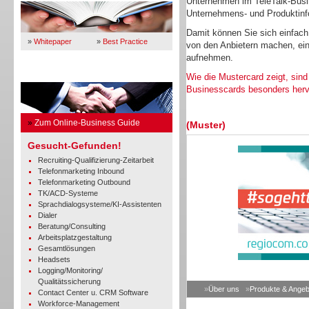
Unternehmen im TeleTalk-Busin
Unternehmens- und Produktinfo
Damit können Sie sich einfach
»
Whitepaper
»
Best Practice
von den Anbietern machen, ein
aufnehmen.
Business Guide
Wie die Mustercard zeigt, sind
Businesscards besonders her
»
Zum Online-Business Guide
(Muster)
Gesucht-Gefunden!
Recruiting-Qualifizierung-Zeitarbeit
Telefonmarketing Inbound
Telefonmarketing Outbound
TK/ACD-Systeme
Sprachdialogsysteme/KI-Assistenten
Dialer
Beratung/Consulting
Arbeitsplatzgestaltung
Gesamtlösungen
Headsets
Logging/Monitoring/
Qualitätssicherung
»
Über uns
»
Produkte & Angeb
Contact Center u. CRM Software
Workforce-Management