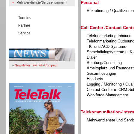
Personal
Mehrwertdienste/Servicenummern
Rekrutierung / Qualifizierun
Termine
Partner
Call Center /Contact Cente
Service
Telefonmarketing Inbound
Telefonmarketing Outboun
Immer Up-To-Date
TK- und ACD-Systeme
Sprachdialogsysteme u. Ki
Dialer
Beratung/Consulting
»
Newsletter TeleTalk-Compact
Arbeitsplatz und Raumgest
Gesamtlösungen
Headsets
TeleTalk 04/26
Logging / Monitoring / Qual
Contact Center u. CRM So
Workforce-Management
Telekommunikation-Intern
Mehrwertdienste und Serv