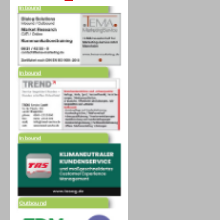
Inbound
Inbound
Outbound