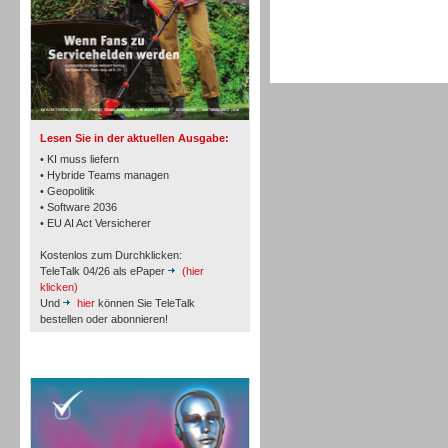
TK- und ACD-Systeme
Lesen Sie in der aktuellen Ausgabe:
• KI muss liefern
• Hybride Teams managen
• Geopolitik
• Software 2036
Workforce-Management
• EU AI Act Versicherer
Kostenlos zum Durchklicken:
TeleTalk 04/26 als ePaper
(hier
klicken)
Und
hier
können Sie TeleTalk
bestellen oder abonnieren!
Personal
TeleTalk Special