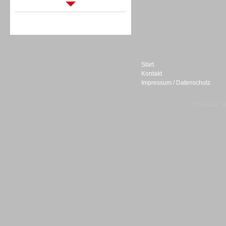
Sprachdialogsysteme u. Ki/
Sprachassistenten
Start
Kontakt
Impressum / Datenschutz
Sprachdialogsysteme u. Ki/
Sprachassistenten
© telepublic V