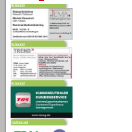
Inbound
Inbound
Outbound