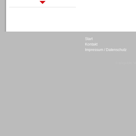
Sprachdialogsysteme u. Ki/
Sprachassistenten
Start
Kontakt
Impressum / Datenschutz
Sprachdialogsysteme u. Ki/
Sprachassistenten
© telepublic V