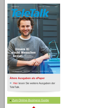
TeleTalk Archiv
Inbound
Inbound
Ältere Ausgaben als ePaper
Hier
lesen Sie weitere Ausgaben der
TeleTalk.
»
Zum Online-Business Guide
Inbound