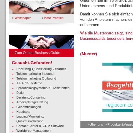
Unternehmen im TeleTalk-Busin
Unternehmens- und Produktinfo
Damit können Sie sich einfach
»
Whitepaper
»
Best Practice
von den Anbietern machen, ein
aufnehmen.
Business Guide
Wie die Mustercard zeigt, sind
Businesscards besonders her
»
Zum Online-Business Guide
(Muster)
Gesucht-Gefunden!
Recruiting-Qualifizierung-Zeitarbeit
Telefonmarketing Inbound
Telefonmarketing Outbound
TK/ACD-Systeme
Sprachdialogsysteme/KI-Assistenten
Dialer
Beratung/Consulting
Arbeitsplatzgestaltung
Gesamtlösungen
Headsets
Logging/Monitoring/
Qualitätssicherung
»
Über uns
»
Produkte & Angeb
Contact Center u. CRM Software
Workforce-Management