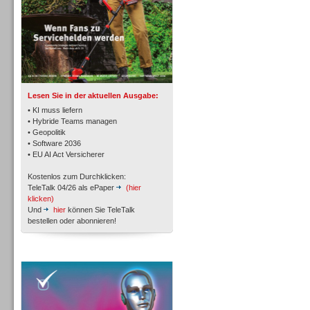
TK- und ACD-Systeme
Lesen Sie in der aktuellen Ausgabe:
• KI muss liefern
• Hybride Teams managen
• Geopolitik
• Software 2036
Workforce-Management
• EU AI Act Versicherer
Kostenlos zum Durchklicken:
TeleTalk 04/26 als ePaper
(hier
klicken)
Und
hier
können Sie TeleTalk
bestellen oder abonnieren!
Personal
TeleTalk Special