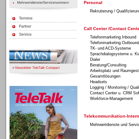
Personal
Mehrwertdienste/Servicenummern
Rekrutierung / Qualifizierun
Termine
Partner
Call Center /Contact Cente
Service
Telefonmarketing Inbound
Telefonmarketing Outboun
Immer Up-To-Date
TK- und ACD-Systeme
Sprachdialogsysteme u. Ki
Dialer
Beratung/Consulting
»
Newsletter TeleTalk-Compact
Arbeitsplatz und Raumgest
Gesamtlösungen
Headsets
TeleTalk 04/26
Logging / Monitoring / Qual
Contact Center u. CRM So
Workforce-Management
Telekommunikation-Intern
Mehrwertdienste und Serv