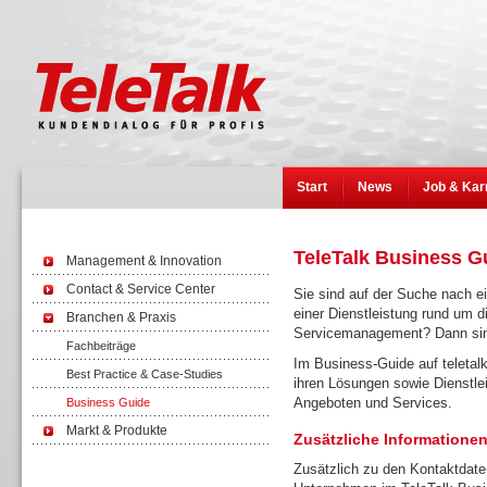
Start
News
Job & Kar
TeleTalk Business G
Management & Innovation
Contact & Service Center
Sie sind auf der Suche nach e
einer Dienstleistung rund um 
Branchen & Praxis
Servicemanagement? Dann sind 
Fachbeiträge
Im Business-Guide auf teletalk
Best Practice & Case-Studies
ihren Lösungen sowie Dienstlei
Angeboten und Services.
Business Guide
Markt & Produkte
Zusätzliche Informationen
Zusätzlich zu den Kontaktdate
Wissen