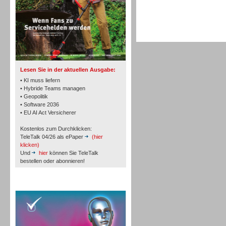
TK- und ACD-Systeme
Lesen Sie in der aktuellen Ausgabe:
• KI muss liefern
• Hybride Teams managen
• Geopolitik
• Software 2036
Workforce-Management
• EU AI Act Versicherer
Kostenlos zum Durchklicken:
TeleTalk 04/26 als ePaper
(hier
klicken)
Und
hier
können Sie TeleTalk
bestellen oder abonnieren!
Personal
TeleTalk Special