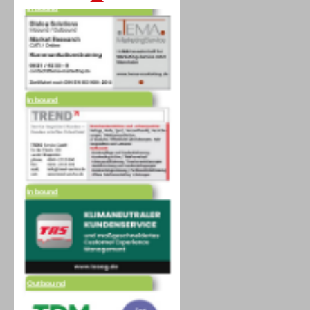
Inbound
Inbound
Outbound