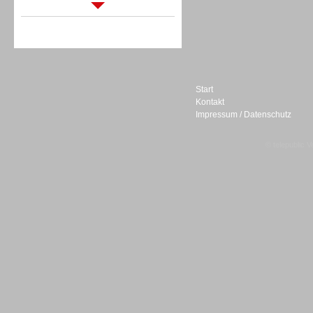
Sprachdialogsysteme u. Ki/
Sprachassistenten
Start
Kontakt
Impressum / Datenschutz
Sprachdialogsysteme u. Ki/
Sprachassistenten
© telepublic V