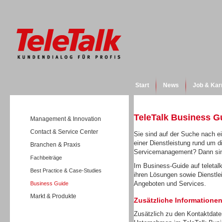
Start
News
Job & Kar
TeleTalk Business G
Management & Innovation
Contact & Service Center
Sie sind auf der Suche nach e
einer Dienstleistung rund um 
Branchen & Praxis
Servicemanagement? Dann sind 
Fachbeiträge
Im Business-Guide auf teletalk
Best Practice & Case-Studies
ihren Lösungen sowie Dienstlei
Angeboten und Services.
Business Guide
Markt & Produkte
Zusätzliche Informationen
Zusätzlich zu den Kontaktdate
Wissen