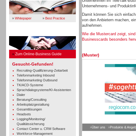
Unternehmen im TeleTalk-Busin
Unternehmens- und Produktinfo
Damit können Sie sich einfach
»
Whitepaper
»
Best Practice
von den Anbietern machen, ein
aufnehmen.
Business Guide
Wie die Mustercard zeigt, sind
Businesscards besonders her
»
Zum Online-Business Guide
(Muster)
Gesucht-Gefunden!
Recruiting-Qualifizierung-Zeitarbeit
Telefonmarketing Inbound
Telefonmarketing Outbound
TK/ACD-Systeme
Sprachdialogsysteme/KI-Assistenten
Dialer
Beratung/Consulting
Arbeitsplatzgestaltung
Gesamtlösungen
Headsets
Logging/Monitoring/
Qualitätssicherung
»
Über uns
»
Produkte & Angeb
Contact Center u. CRM Software
Workforce-Management