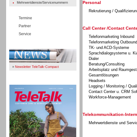
Personal
Mehrwertdienste/Servicenummern
Rekrutierung / Qualifizierun
Termine
Partner
Call Center /Contact Cente
Service
Telefonmarketing Inbound
Telefonmarketing Outboun
Immer Up-To-Date
TK- und ACD-Systeme
Sprachdialogsysteme u. Ki
Dialer
Beratung/Consulting
»
Newsletter TeleTalk-Compact
Arbeitsplatz und Raumgest
Gesamtlösungen
Headsets
TeleTalk 04/26
Logging / Monitoring / Qual
Contact Center u. CRM So
Workforce-Management
Telekommunikation-Intern
Mehrwertdienste und Serv