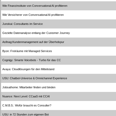
Wie Finanzinstitute von Conversational AI profitieren
Wie Versicherer von Conversational AI profitieren
Junokai: Consultants im Service
Gezielte Datenanalyse entlang der Customer Journey
Asfinag:Kundenmanagement auf der Überholspur
Byon: Freiräume mit Managed Services
Cognigy: Smarte Voicebots - Turbo für das CC
Avaya: Cloudlösungen für den Mittelstand
USU: Chatbot-Universe & Omnichannel Experience
Jobsathome: Mitarbeiter finden und binden
Nuance: Next Level: CCaaS mit CCAI
C.M.B.S.: Wofür braucht es Consulter?
USU: in 72 Stunden zum eigenen Bot