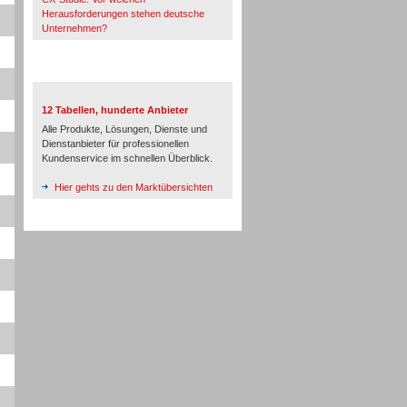
Herausforderungen stehen deutsche
Unternehmen?
TeleTalk-Marktübersichten
12 Tabellen, hunderte Anbieter
Alle Produkte, Lösungen, Dienste und
Dienstanbieter für professionellen
Kundenservice im schnellen Überblick.
Hier gehts zu den Marktübersichten