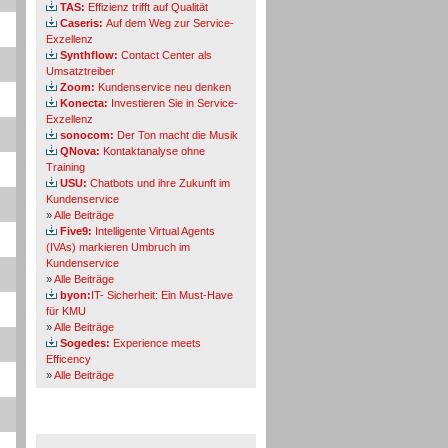
TAS:
Effizienz trifft auf Qualität
Caseris:
Auf dem Weg zur Service-
Exzellenz
Synthflow:
Contact Center als
Umsatztreiber
Zoom:
Kundenservice neu denken
Konecta:
Investieren Sie in Service-
Exzellenz
sonocom:
Der Ton macht die Musik
QNova:
Kontaktanalyse ohne
Training
USU:
Chatbots und ihre Zukunft im
Kundenservice
»
Alle Beiträge
Five9:
Intelligente Virtual Agents
(IVAs) markieren Umbruch im
Kundenservice
»
Alle Beiträge
byon:
IT- Sicherheit: Ein Must-Have
für KMU
»
Alle Beiträge
Sogedes:
Experience meets
Efficency
»
Alle Beiträge
Themen-Specials