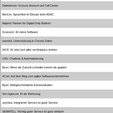
Diabolocom: Grosser Ansturm auf Call Center
Bericon: Sprachbot im Einsatz beim ADAC
Majorel: Partner für Digital-Only Banken
Grutzeck: 40 Jahre Software
unymira: Unterstützung in Corona-Zeiten
NICE: Es wird sich alles um Analytics drehen
USU: Chatbots & Automatisierung
Byon: Wenn die Zukunft schneller kommt als geplant
4Com: Auf dem Weg zum agilen Softwareunternehmen
Byon: Maßgeschneiderte Kommunikation
Snt-regiocom: KI als Werkzeug
unymira: Integrierter Service ist guter Service
SEMATELL: Richtig guter Service ist ganz einfach!