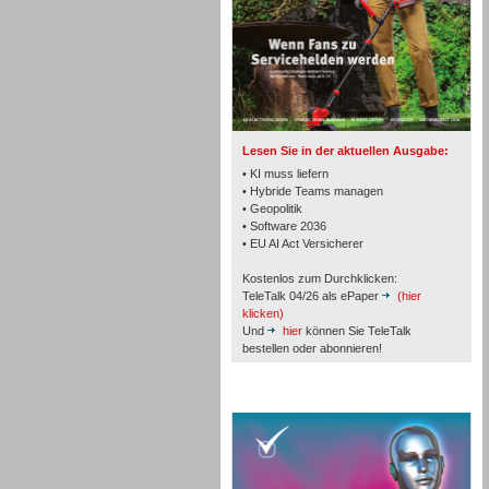
TK- und ACD-Systeme
Lesen Sie in der aktuellen Ausgabe:
• KI muss liefern
• Hybride Teams managen
• Geopolitik
Workforce-Management
• Software 2036
• EU AI Act Versicherer
Kostenlos zum Durchklicken:
TeleTalk 04/26 als ePaper
(hier
klicken)
Und
hier
können Sie TeleTalk
bestellen oder abonnieren!
Personal
TeleTalk Special