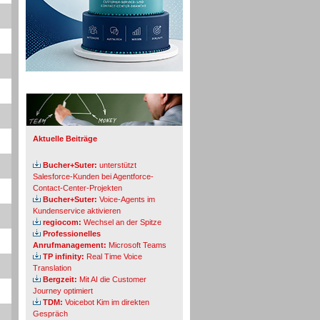
Info-Board
Aktuelle Beiträge
Bucher+Suter:
unterstützt
Salesforce-Kunden bei Agentforce-
Contact-Center-Projekten
Bucher+Suter:
Voice-Agents im
Kundenservice aktivieren
regiocom:
Wechsel an der Spitze
Professionelles
Anrufmanagement:
Microsoft Teams
TP infinity:
Real Time Voice
Translation
Bergzeit:
Mit AI die Customer
Journey optimiert
TDM:
Voicebot Kim im direkten
Gespräch