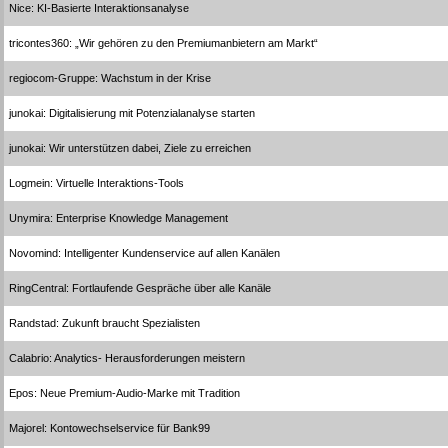
Nice: KI-Basierte Interaktionsanalyse
tricontes360: „Wir gehören zu den Premiumanbietern am Markt“
regiocom-Gruppe: Wachstum in der Krise
junokai: Digitalisierung mit Potenzialanalyse starten
junokai: Wir unterstützen dabei, Ziele zu erreichen
Logmein: Virtuelle Interaktions-Tools
Unymira: Enterprise Knowledge Management
Novomind: Intelligenter Kundenservice auf allen Kanälen
RingCentral: Fortlaufende Gespräche über alle Kanäle
Randstad: Zukunft braucht Spezialisten
Calabrio: Analytics- Herausforderungen meistern
Epos: Neue Premium-Audio-Marke mit Tradition
Majorel: Kontowechselservice für Bank99