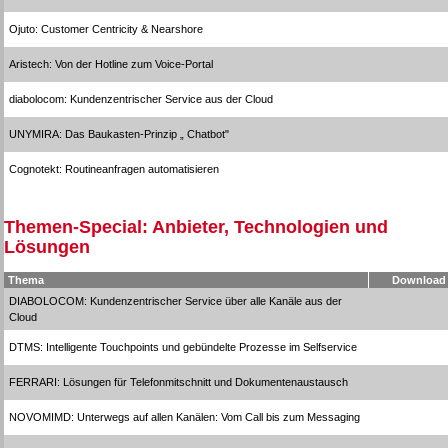
Ojuto: Customer Centricity & Nearshore
Aristech: Von der Hotline zum Voice-Portal
diabolocom: Kundenzentrischer Service aus der Cloud
UNYMIRA: Das Baukasten-Prinzip „ Chatbot"
Cognotekt: Routineanfragen automatisieren
Themen-Special: Anbieter, Technologien und
Lösungen
Thema
Download
DIABOLOCOM: Kundenzentrischer Service über alle Kanäle aus der
Cloud
DTMS: Intelligente Touchpoints und gebündelte Prozesse im Selfservice
FERRARI: Lösungen für Telefonmitschnitt und Dokumentenaustausch
NOVOMIMD: Unterwegs auf allen Kanälen: Vom Call bis zum Messaging