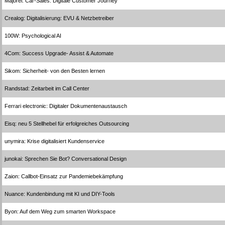
Majorel: Car-Sales: Digitale Customer Journey
Crealog: Digitalisierung: EVU & Netzbetreiber
100W: Psychological AI
4Com: Success Upgrade- Assist & Automate
Sikom: Sicherheit- von den Besten lernen
Randstad: Zeitarbeit im Call Center
Ferrari electronic: Digitaler Dokumentenaustausch
Eisq: neu 5 Stellhebel für erfolgreiches Outsourcing
unymira: Krise digitalisiert Kundenservice
junokai: Sprechen Sie Bot? Conversational Design
Zaion: Callbot-Einsatz zur Pandemiebekämpfung
Nuance: Kundenbindung mit KI und DIY-Tools
Byon: Auf dem Weg zum smarten Workspace