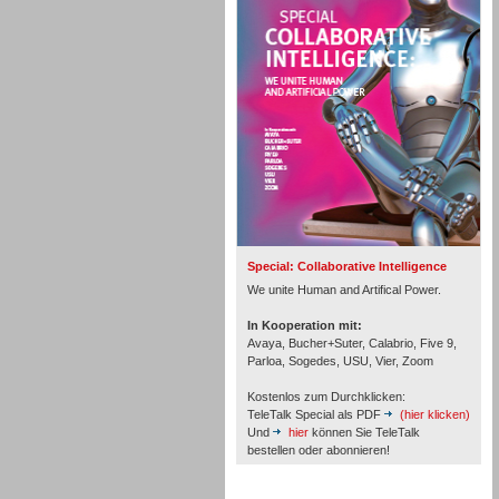
Personal
Inbound
Special: Collaborative Intelligence
We unite Human and Artifical Power.
In Kooperation mit:
Avaya, Bucher+Suter, Calabrio, Five 9,
Parloa, Sogedes, USU, Vier, Zoom
Kostenlos zum Durchklicken:
TeleTalk Special als PDF
(hier klicken)
Und
hier
können Sie TeleTalk
bestellen oder abonnieren!
Inbound