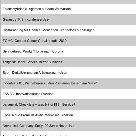
Zaion: Hybride KI Agenten auf dem Vormarsch
Genesys: KI im Kundenservice
Digitalisierung als Chance: Menschen-Technologien-Lösungen
TGMC: Contact Center Gehaltsstudie 2019
Servicehead: Work@Home nach Corona
zeitgeist: Better Service-Better Business
Byon: Digitalisierung am Arbeitsplatz meister
tricontes360: „ Wir gehören zu den Premiumanbietern am Markt“
TAS AG: Innovationskiller Tradition?
parlamind: Checkliste – was bringt KI im Service?
Epos: Neue Premium-Audio-Marke mit Tradition
Novomind: Company-Story: 20 Jahre Novomind