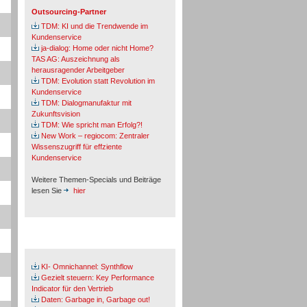
Outsourcing-Partner
TDM: KI und die Trendwende im
Kundenservice
ja-dialog: Home oder nicht Home?
TAS AG: Auszeichnung als
herausragender Arbeitgeber
TDM: Evolution statt Revolution im
Kundenservice
TDM: Dialogmanufaktur mit
Zukunftsvision
TDM: Wie spricht man Erfolg?!
New Work – regiocom: Zentraler
Wissenszugriff für effziente
Kundenservice
Weitere Themen-Specials und Beiträge
lesen Sie
hier
Fachbeiträge & Cases
KI- Omnichannel: Synthflow
Gezielt steuern: Key Performance
Indicator für den Vertrieb
Daten: Garbage in, Garbage out!