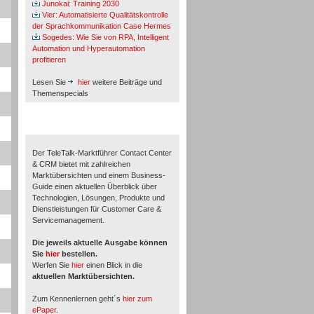
Junokai: Training 2030
Vier: Automatisierte Qualitätskontrolle
der Sprachkommunikation Case Hermes
Sogedes: Wie Sie von RPA, Intelligent
Automation und Hyperautomation
profitieren
Lesen Sie
hier
weitere Beiträge und
Themenspecials
TeleTalk-Marktführer 1/2026
Der TeleTalk-Marktführer Contact Center
& CRM bietet mit zahlreichen
Marktübersichten und einem Business-
Guide einen aktuellen Überblick über
Technologien, Lösungen, Produkte und
Dienstleistungen für Customer Care &
Servicemanagement.
Die jeweils aktuelle Ausgabe können
Sie
hier
bestellen.
Werfen Sie
hier
einen Blick in die
aktuellen Marktübersichten.
Zum Kennenlernen geht´s
hier zum
ePaper
.