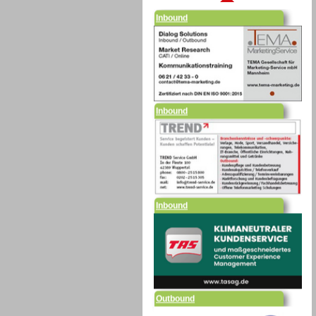
Inbound
Inbound
Outbound