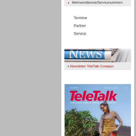
Mehrwertdienste/Servicenummern
Termine
Partner
Service
Immer Up-To-Date
»
Newsletter TeleTalk-Compact
TeleTalk 04/26