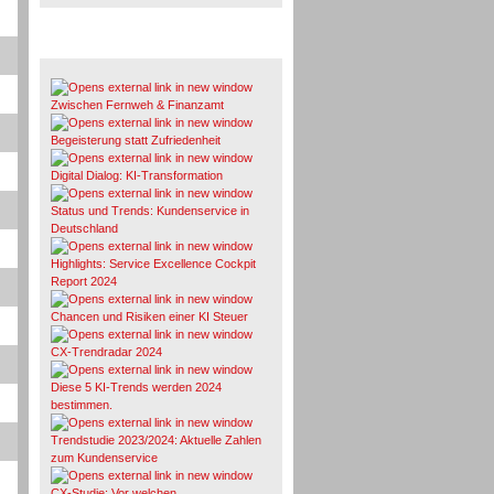
Whitepaper & Studien
Zwischen Fernweh & Finanzamt
Begeisterung statt Zufriedenheit
Digital Dialog: KI-Transformation
Status und Trends: Kundenservice in
Deutschland
Highlights: Service Excellence Cockpit
Report 2024
Chancen und Risiken einer KI Steuer
CX-Trendradar 2024
Diese 5 KI-Trends werden 2024
bestimmen.
Trendstudie 2023/2024: Aktuelle Zahlen
zum Kundenservice
CX-Studie: Vor welchen