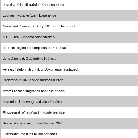
unymira: Krise digitalisiert Kundenservice
Logmein: Positive Agent Experience
Novomind: Company-Story: 20 Jahre Novomind
NICE: Den Kundenservice stärken
dtms: Intelligente Touchpoints u. Prozesse
dtms & next id: Gebündelte Kräfte…
Ferrari: Telefonmitschnitt u. Dokumentenaustausch
Parlamind: KI im Service dreifach nutzen
dtms: Prozessintegration über alle Kanäle
novomind: Unterwegs auf allen Kanälen
Ringcentral: WhatsApp im Kundenservice
Sikom: Vorhang auf! Entwicklungen 2020
Deliberate: Positives Kundenerlebnis