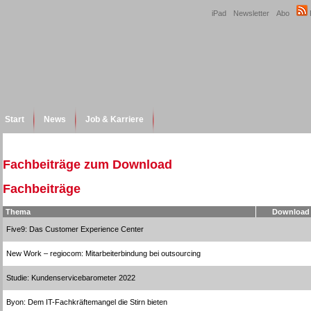
iPad
Newsletter
Abo
Start
News
Job & Karriere
Fachbeiträge zum Download
Fachbeiträge
Thema
Download
Five9: Das Customer Experience Center
New Work – regiocom: Mitarbeiterbindung bei outsourcing
Studie: Kundenservicebarometer 2022
Byon: Dem IT-Fachkräftemangel die Stirn bieten