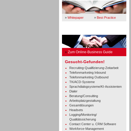
»
Whitepaper
»
Best Practice
Business Guide
»
Zum Online-Business Guide
Gesucht-Gefunden!
Recruiting-Qualifizierung-Zeitarbeit
Telefonmarketing Inbound
Telefonmarketing Outbound
TK/ACD-Systeme
Sprachdialogsysteme/KI-Assistenten
Dialer
Beratung/Consulting
Arbeitsplatzgestaltung
Gesamtlösungen
Headsets
Logging/Monitoring/
Qualitätssicherung
Contact Center u. CRM Software
Workforce-Management