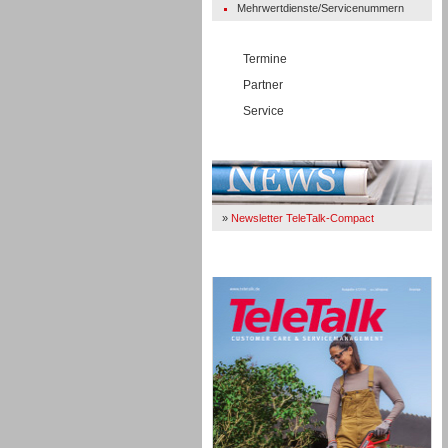
Mehrwertdienste/Servicenummern
Termine
Partner
Service
Immer Up-To-Date
»
Newsletter TeleTalk-Compact
TeleTalk 04/26