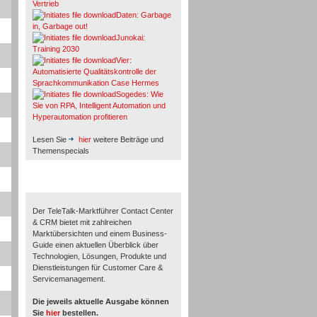
Vertrieb
Daten: Garbage
in, Garbage out!
Junokai:
Training 2030
Vier:
Automatisierte Qualitätskontrolle der
Sprachkommunikation Case Hermes
Sogedes: Wie
Sie von RPA, Intelligent Automation und
Hyperautomation profitieren
Lesen Sie
hier
weitere Beiträge und
Themenspecials
TeleTalk-Marktführer 1/2026
Der TeleTalk-Marktführer Contact Center
& CRM bietet mit zahlreichen
Marktübersichten und einem Business-
Guide einen aktuellen Überblick über
Technologien, Lösungen, Produkte und
Dienstleistungen für Customer Care &
Servicemanagement.
Die jeweils aktuelle Ausgabe können
Sie
hier
bestellen.