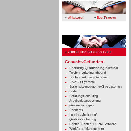
»
Whitepaper
»
Best Practice
Business Guide
»
Zum Online-Business Guide
Gesucht-Gefunden!
Recruiting-Qualifizierung-Zeitarbeit
Telefonmarketing Inbound
Telefonmarketing Outbound
TK/ACD-Systeme
Sprachdialogsysteme/KI-Assistenten
Dialer
Beratung/Consulting
Arbeitsplatzgestaltung
Gesamtlösungen
Headsets
Logging/Monitoring/
Qualitätssicherung
Contact Center u. CRM Software
Workforce-Management