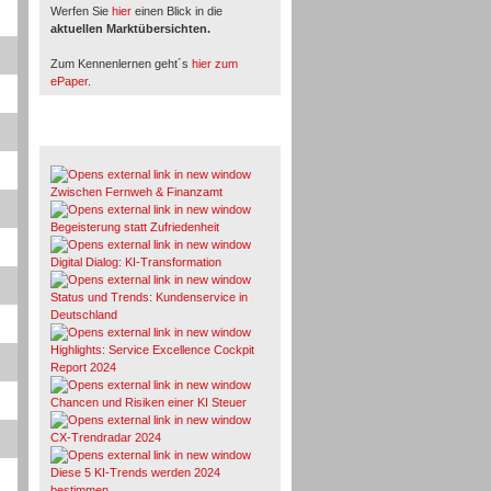
Werfen Sie
hier
einen Blick in die
aktuellen Marktübersichten.
Zum Kennenlernen geht´s
hier zum
ePaper
.
Whitepaper & Studien
Zwischen Fernweh & Finanzamt
Begeisterung statt Zufriedenheit
Digital Dialog: KI-Transformation
Status und Trends: Kundenservice in
Deutschland
Highlights: Service Excellence Cockpit
Report 2024
Chancen und Risiken einer KI Steuer
CX-Trendradar 2024
Diese 5 KI-Trends werden 2024
bestimmen.