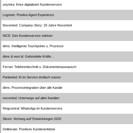
unymira: Krise digitalisiert Kundenservice
Logmein: Positive Agent Experience
Novomind: Company-Story: 20 Jahre Novomind
NICE: Den Kundenservice stärken
dtms: Intelligente Touchpoints u. Prozesse
dtms & next id: Gebündelte Kräfte…
Ferrari: Telefonmitschnitt u. Dokumentenaustausch
Parlamind: KI im Service dreifach nutzen
dtms: Prozessintegration über alle Kanäle
novomind: Unterwegs auf allen Kanälen
Ringcentral: WhatsApp im Kundenservice
Sikom: Vorhang auf! Entwicklungen 2020
Deliberate: Positives Kundenerlebnis