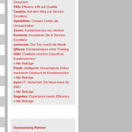
Gespräch
TAS:
Effizienz trifft auf Qualität
Caseris:
Auf dem Weg zur Service-
Exzellenz
Synthflow:
Contact Center als
Umsatztreiber
Zoom:
Kundenservice neu denken
Konecta:
Investieren Sie in Service-
Exzellenz
sonocom:
Der Ton macht die Musik
QNova:
Kontaktanalyse ohne Training
USU:
Chatbots und ihre Zukunft im
Kundenservice
»
Alle Beiträge
Five9:
Intelligente Virtual Agents (IVAs)
markieren Umbruch im Kundenservice
»
Alle Beiträge
byon:
IT- Sicherheit: Ein Must-Have für
KMU
»
Alle Beiträge
Sogedes:
Experience meets Efficency
»
Alle Beiträge
Themen-Specials
Outsourcing-Partner