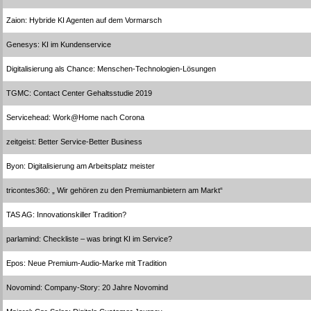
Zaion: Hybride KI Agenten auf dem Vormarsch
Genesys: KI im Kundenservice
Digitalisierung als Chance: Menschen-Technologien-Lösungen
TGMC: Contact Center Gehaltsstudie 2019
Servicehead: Work@Home nach Corona
zeitgeist: Better Service-Better Business
Byon: Digitalisierung am Arbeitsplatz meister
tricontes360: „ Wir gehören zu den Premiumanbietern am Markt“
TAS AG: Innovationskiller Tradition?
parlamind: Checkliste – was bringt KI im Service?
Epos: Neue Premium-Audio-Marke mit Tradition
Novomind: Company-Story: 20 Jahre Novomind