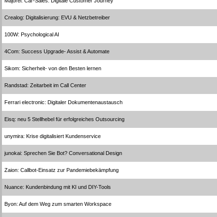
Majorel: Car-Sales: Digitale Customer Journey
Crealog: Digitalisierung: EVU & Netzbetreiber
100W: Psychological AI
4Com: Success Upgrade- Assist & Automate
Sikom: Sicherheit- von den Besten lernen
Randstad: Zeitarbeit im Call Center
Ferrari electronic: Digitaler Dokumentenaustausch
Eisq: neu 5 Stellhebel für erfolgreiches Outsourcing
unymira: Krise digitalisiert Kundenservice
junokai: Sprechen Sie Bot? Conversational Design
Zaion: Callbot-Einsatz zur Pandemiebekämpfung
Nuance: Kundenbindung mit KI und DIY-Tools
Byon: Auf dem Weg zum smarten Workspace