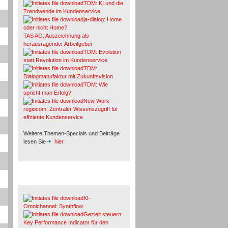
TDM: KI und die
Trendwende im Kundenservice
ja-dialog: Home
oder nicht Home?
TAS AG: Auszeichnung als
herausragender Arbeitgeber
TDM: Evolution
statt Revolution im Kundenservice
TDM:
Dialogmanufaktur mit Zukunftsvision
TDM: Wie
spricht man Erfolg?!
New Work –
regiocom: Zentraler Wissenszugriff für
effziente Kundenservice
Weitere Themen-Specials und Beiträge
lesen Sie
hier
Fachbeiträge & Cases
KI-
Omnichannel: Synthflow
Gezielt steuern:
Key Performance Indicator für den