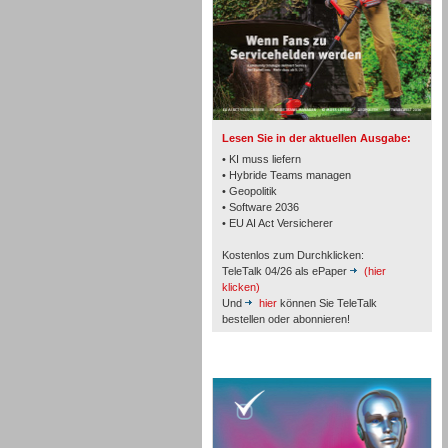
TK- und ACD-Systeme
Lesen Sie in der aktuellen Ausgabe:
• KI muss liefern
• Hybride Teams managen
• Geopolitik
• Software 2036
Workforce-Management
• EU AI Act Versicherer
Kostenlos zum Durchklicken:
TeleTalk 04/26 als ePaper
(hier
klicken)
Und
hier
können Sie TeleTalk
bestellen oder abonnieren!
Personal
TeleTalk Special