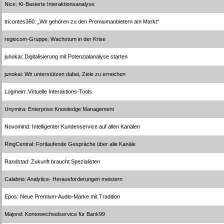
Nice: KI-Basierte Interaktionsanalyse
tricontes360: „Wir gehören zu den Premiumanbietern am Markt“
regiocom-Gruppe: Wachstum in der Krise
junokai: Digitalisierung mit Potenzialanalyse starten
junokai: Wir unterstützen dabei, Ziele zu erreichen
Logmein: Virtuelle Interaktions-Tools
Unymira: Enterprise Knowledge Management
Novomind: Intelligenter Kundenservice auf allen Kanälen
RingCentral: Fortlaufende Gespräche über alle Kanäle
Randstad: Zukunft braucht Spezialisten
Calabrio: Analytics- Herausforderungen meistern
Epos: Neue Premium-Audio-Marke mit Tradition
Majorel: Kontowechselservice für Bank99