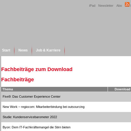
iPad
Newsletter
Abo
Start
News
Job & Karriere
Fachbeiträge zum Download
Fachbeiträge
Thema
Download
Five9: Das Customer Experience Center
New Work – regiocom: Mitarbeiterbindung bei outsourcing
Studie: Kundenservicebarometer 2022
Byon: Dem IT-Fachkräftemangel die Stirn bieten