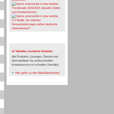
Trendstudie 2023/2024: Aktuelle Zahlen
zum Kundenservice
CX-Studie: Vor welchen
Herausforderungen stehen deutsche
Unternehmen?
TeleTalk-Marktübersichten
12 Tabellen, hunderte Anbieter
Alle Produkte, Lösungen, Dienste und
Dienstanbieter für professionellen
Kundenservice im schnellen Überblick.
Hier gehts zu den Marktübersichten