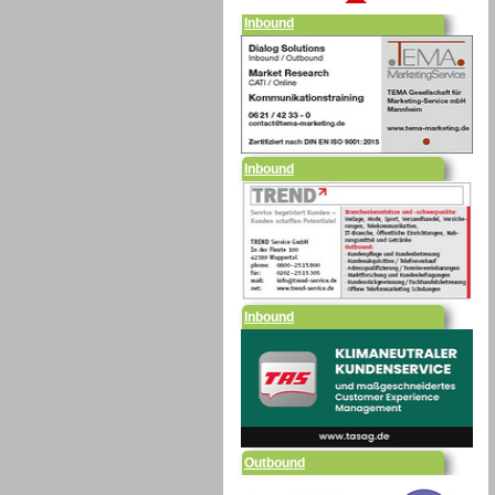
Inbound
Inbound
Outbound