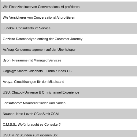
Wie Finanzinstitute von Conversational AI profitieren
Wie Versicherer von Conversational AI profitieren
Junokai: Consultants im Service
Gezielte Datenanalyse entlang der Customer Journey
Asfinag:Kundenmanagement auf der Überholspur
Byon: Freiräume mit Managed Services
Cognigy: Smarte Voicebots - Turbo für das CC
Avaya: Cloudlösungen für den Mittelstand
USU: Chatbot-Universe & Omnichannel Experience
Jobsathome: Mitarbeiter finden und binden
Nuance: Next Level: CCaaS mit CCAI
C.M.B.S.: Wofür braucht es Consulter?
USU: in 72 Stunden zum eigenen Bot