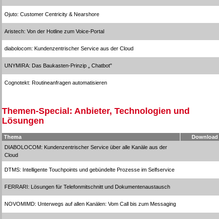
Ojuto: Customer Centricity & Nearshore
Aristech: Von der Hotline zum Voice-Portal
diabolocom: Kundenzentrischer Service aus der Cloud
UNYMIRA: Das Baukasten-Prinzip „ Chatbot"
Cognotekt: Routineanfragen automatisieren
Themen-Special: Anbieter, Technologien und
Lösungen
Thema
Download
DIABOLOCOM: Kundenzentrischer Service über alle Kanäle aus der
Cloud
DTMS: Intelligente Touchpoints und gebündelte Prozesse im Selfservice
FERRARI: Lösungen für Telefonmitschnitt und Dokumentenaustausch
NOVOMIMD: Unterwegs auf allen Kanälen: Vom Call bis zum Messaging