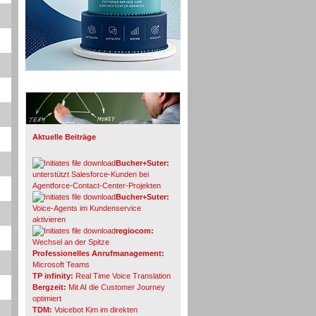
Info-Board
Aktuelle Beiträge
Bucher+Suter:
unterstützt Salesforce-Kunden bei
Agentforce-Contact-Center-Projekten
Bucher+Suter:
Voice-Agents im Kundenservice
aktivieren
regiocom:
Wechsel an der Spitze
Professionelles Anrufmanagement:
Microsoft Teams
TP infinity:
Real Time Voice Translation
Bergzeit:
Mit AI die Customer Journey
optimiert
TDM:
Voicebot Kim im direkten