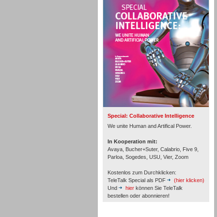
Personal
Inbound
Special: Collaborative Intelligence
We unite Human and Artifical Power.
In Kooperation mit:
Avaya, Bucher+Suter, Calabrio, Five 9,
Parloa, Sogedes, USU, Vier, Zoom
Kostenlos zum Durchklicken:
TeleTalk Special als PDF
(hier klicken)
Und
hier
können Sie TeleTalk
bestellen oder abonnieren!