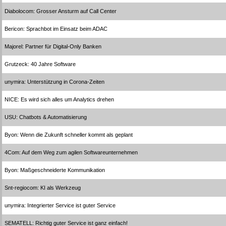
Diabolocom: Grosser Ansturm auf Call Center
Bericon: Sprachbot im Einsatz beim ADAC
Majorel: Partner für Digital-Only Banken
Grutzeck: 40 Jahre Software
unymira: Unterstützung in Corona-Zeiten
NICE: Es wird sich alles um Analytics drehen
USU: Chatbots & Automatisierung
Byon: Wenn die Zukunft schneller kommt als geplant
4Com: Auf dem Weg zum agilen Softwareunternehmen
Byon: Maßgeschneiderte Kommunikation
Snt-regiocom: KI als Werkzeug
unymira: Integrierter Service ist guter Service
SEMATELL: Richtig guter Service ist ganz einfach!