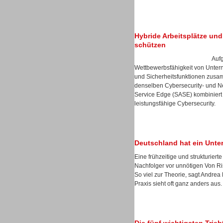
Hybride Arbeitsplätze und 
schützen
Sprachdialogsysteme u. Ki/
Auf
Sprachassistenten
Wettbewerbsfähigkeit von Unter
und Sicherheitsfunktionen zusa
denselben Cybersecurity- und Ne
Service Edge (SASE) kombiniert 
leistungsfähige Cybersecurity.
Dialer
Deutschland hat ein Unt
Eine frühzeitige und strukturie
Nachfolger vor unnötigen Von Ris
So viel zur Theorie, sagt Andre
Praxis sieht oft ganz anders aus.
Dialer