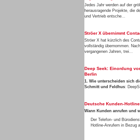
Jedes Jahr werden auf der gr
herausragende Projekte, die d
und Vertrieb entsche...
Ströer X übernimmt Cont
Gesamtlösungen
Ströer X hat kürzlich des Con
vollständig übernommen. Nach
vergangenen Jahren, trei...
Deep Seek: Einordung von 
Berlin
Headsets
1. Wie unterscheiden sich 
Schmitt und Feldhus
: DeepS
Deutsche Kunden-Hotline
Wann Kunden anrufen und 
Der Telefon- und Bürodiens
Headsets
Hotline-Anrufern in Bezug a