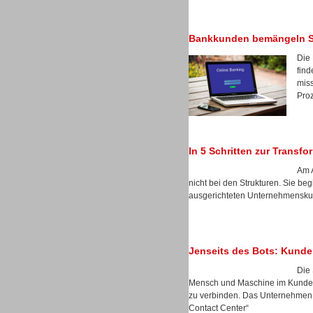
Bankkunden bemängeln Sel
Die 
Sprachdialogsysteme u. Ki/
find
Sprachassistenten
miss
Proz
In 5 Schritten zur Transf
Am A
nicht bei den Strukturen. Sie b
ausgerichteten Unternehmenskul
Jenseits des Bots: Kunde
Die 
Sprachdialogsysteme u. Ki/
Mensch und Maschine im Kunden
Sprachassistenten
zu verbinden. Das Unternehmen s
Contact Center“