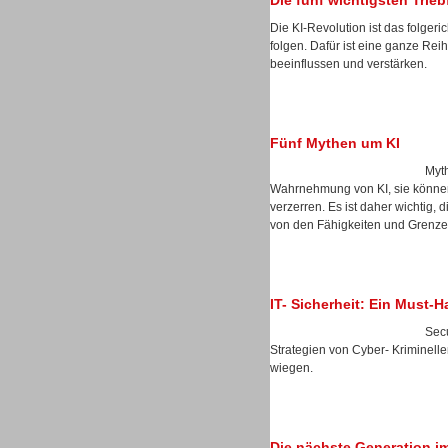
Die fünf wichtigsten Trie
Die KI-Revolution ist das folgeri
folgen. Dafür ist eine ganze Reih
beeinflussen und verstärken.
Dialer
Fünf Mythen um KI
Myth
Wahrnehmung von KI, sie können 
Beratung /Consulting
verzerren. Es ist daher wichtig, 
von den Fähigkeiten und Grenzen
IT- Sicherheit: Ein Must-
Secu
Beratung /Consulting
Strategien von Cyber- Kriminelle
wiegen.
Die nächste Generation i