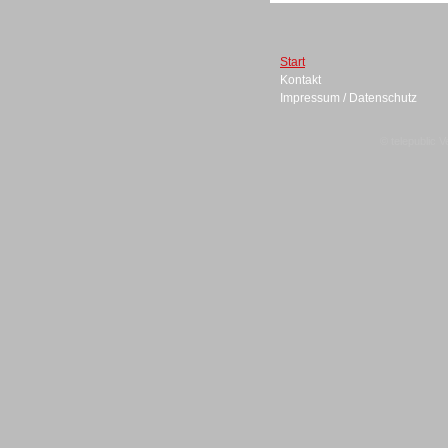
Start
Headsets
Kontakt
Impressum / Datenschutz
© telepublic V
Logging / Monitoring /
Qualitätssicherung