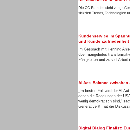
Gesamtlösungen
Die CC-Branche steht vor große
skizziert Trends, Technologien u
Kundenservice im Spannu
und Kundenzufriedenheit
Im Gespräch mit Henning Ahler
über mangelndes transformati
Fähigkeiten und zu viel Arbei
AI Act: Balance zwischen
„Im besten Fall wird der AI Ac
Gesamtlösungen
denen die Regelungen der USA
wenig demokratisch sind,“ sa
Generative KI hat die Diskussi
Digital Dialog Finalist:
Gesamtlösungen