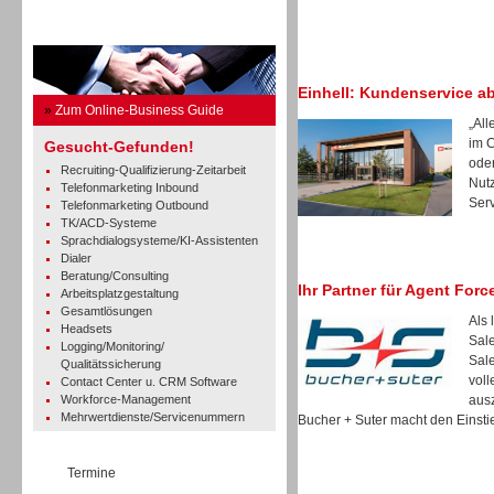
Business Guide
Einhell: Kundenservice a
»
Zum Online-Business Guide
„All
im 
Gesucht-Gefunden!
oder
Recruiting-Qualifizierung-Zeitarbeit
Nut
Telefonmarketing Inbound
Serv
Telefonmarketing Outbound
TK/ACD-Systeme
Sprachdialogsysteme/KI-Assistenten
Dialer
Beratung/Consulting
Ihr Partner für Agent Forc
Arbeitsplatzgestaltung
Gesamtlösungen
Als 
Headsets
Sale
Logging/Monitoring/
Sale
Qualitätssicherung
voll
Contact Center u. CRM Software
Workforce-Management
ausz
Mehrwertdienste/Servicenummern
Bucher + Suter macht den Einstie
Termine