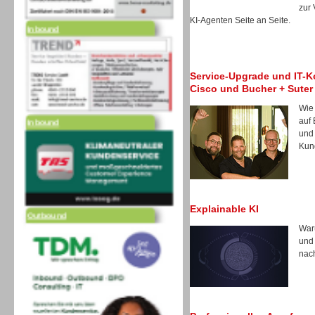
zur
Inbound
KI-Agenten Seite an Seite.
Service-Upgrade und IT-Ko
Cisco und Bucher + Suter
Wie
Inbound
auf 
und 
Kun
Outbound
Explainable KI
Waru
und
nach