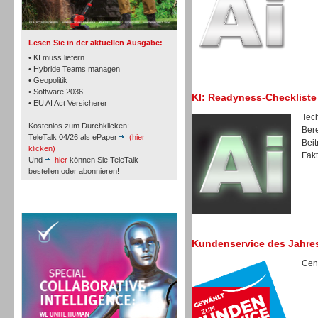
Lesen Sie in der aktuellen Ausgabe:
• KI muss liefern
• Hybride Teams managen
• Geopolitik
Workforce-Management
• Software 2036
KI: Readyness-Checkliste
• EU AI Act Versicherer
Tech
Kostenlos zum Durchklicken:
Bere
TeleTalk 04/26 als ePaper
(hier
Beit
klicken)
Fakt
Und
hier
können Sie TeleTalk
bestellen oder abonnieren!
Personal
TeleTalk Special
Kundenservice des Jahre
Cent
Personal