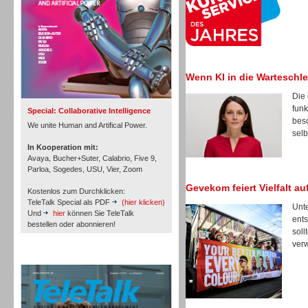
Inbound
Wenn KI in die Warteschlei
Die 
funk
Special: Collaborative Intelligence
besc
We unite Human and Artifical Power.
selb
In Kooperation mit:
Avaya, Bucher+Suter, Calabrio, Five 9,
Parloa, Sogedes, USU, Vier, Zoom
Gevekom feiert Vielfalt a
Kostenlos zum Durchklicken:
TeleTalk Special als PDF
(hier klicken)
Unte
Und
hier
können Sie TeleTalk
ents
bestellen oder abonnieren!
soll
verw
Inbound
TeleTalk Archiv