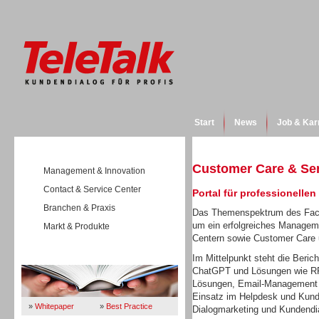
Start
News
Job & Kar
Customer Care & Se
Management & Innovation
Contact & Service Center
Portal für professionelle
Branchen & Praxis
Das Themenspektrum des Fach
um ein erfolgreiches Manageme
Markt & Produkte
Centern sowie Customer Care
Wissen
Im Mittelpunkt steht die Beric
ChatGPT und Lösungen wie RPA
Lösungen, Email-Management o
Einsatz im Helpdesk und Kund
»
Whitepaper
»
Best Practice
Dialogmarketing und Kundendi