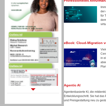
Professionelles Anrufma
Imm
der 
für 
dem 
virt
Outbound
eBook: Cloud-Migration v
Vie
Cent
in e
Outbound
aber
Pla
Agentic AI
Agentenbasierte KI, die mitdenkt
Sprachdialogsysteme u. Ki/
Entwicklungsschritt. Sie hat das
Sprachassistenten
und Preisgestaltung neu zu gest