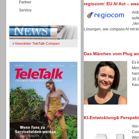
Partner
regiocom: EU AI Act – was
Service
Anfo
auf
Immer Up-To-Date
„Ver
Lösungen, wie compass AI mit kl
»
Newsletter TeleTalk-Compact
Das Märchen vom Plug an
TeleTalk 04/26
Es k
Meis
harm
30 
Kau
KI-Entwicklung& Perspekt
Von
Cus
TK- und ACD-Systeme
Wen