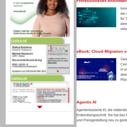
Professionelles Anrufma
Imm
der 
für 
dem 
virt
Outbound
eBook: Cloud-Migration v
Vie
Cent
in e
Outbound
aber
Pla
Agentic AI
Agentenbasierte KI, die mitdenkt
Sprachdialogsysteme u. Ki/
Entwicklungsschritt. Sie hat das
Sprachassistenten
und Preisgestaltung neu zu gest