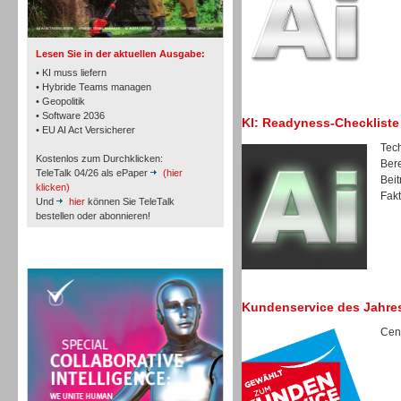
Lesen Sie in der aktuellen Ausgabe:
• KI muss liefern
• Hybride Teams managen
• Geopolitik
Workforce-Management
• Software 2036
KI: Readyness-Checkliste
• EU AI Act Versicherer
Tech
Kostenlos zum Durchklicken:
Bere
TeleTalk 04/26 als ePaper
(hier
Beit
klicken)
Fakt
Und
hier
können Sie TeleTalk
bestellen oder abonnieren!
Personal
TeleTalk Special
Kundenservice des Jahre
Cent
Personal