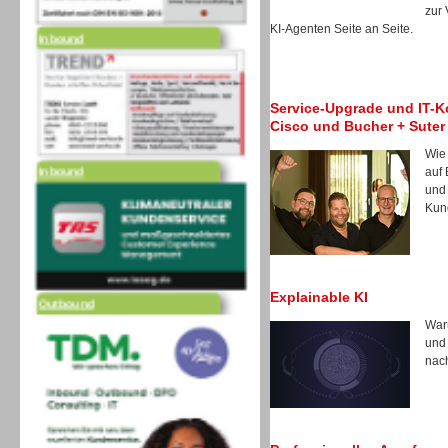
zur
Inbound
KI-Agenten Seite an Seite.
Service-Upgrade und IT-Ko
Cisco und Bucher + Suter
Inbound
Wie
auf 
und 
Kun
Outbound
Explainable KI
Waru
und
nach