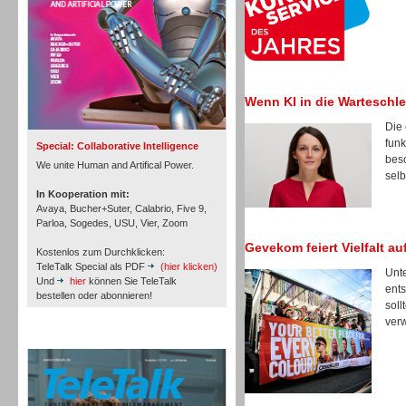
Inbound
Wenn KI in die Warteschlei
Die 
funk
Special: Collaborative Intelligence
besc
We unite Human and Artifical Power.
selb
In Kooperation mit:
Avaya, Bucher+Suter, Calabrio, Five 9,
Parloa, Sogedes, USU, Vier, Zoom
Gevekom feiert Vielfalt a
Kostenlos zum Durchklicken:
TeleTalk Special als PDF
(hier klicken)
Unte
Und
hier
können Sie TeleTalk
ents
bestellen oder abonnieren!
soll
verw
Inbound
TeleTalk Archiv