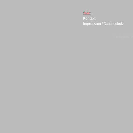
Start
Kontakt
Headsets
Impressum / Datenschutz
© telepublic V
Logging / Monitoring /
Qualitätssicherung