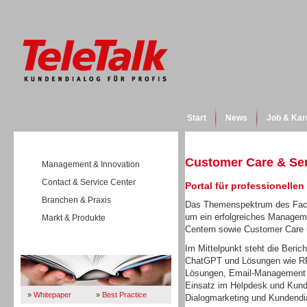
Start
News
Job & Kar
Customer Care & Se
Management & Innovation
Contact & Service Center
Portal für professionelle
Branchen & Praxis
Das Themenspektrum des Fach
um ein erfolgreiches Manageme
Markt & Produkte
Centern sowie Customer Care
Wissen
Im Mittelpunkt steht die Beric
ChatGPT und Lösungen wie RPA
Lösungen, Email-Management o
Einsatz im Helpdesk und Kund
»
Whitepaper
»
Best Practice
Dialogmarketing und Kundendi