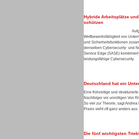
Hybride Arbeitsplätze und 
schützen
Auf
Sprachdialogsysteme u. Ki/
Wettbewerbsfähigkeit von Unter
Sprachassistenten
und Sicherheitsfunktionen zusa
denselben Cybersecurity- und Ne
Service Edge (SASE) kombiniert 
leistungsfähige Cybersecurity.
Dialer
Deutschland hat ein Unt
Eine frühzeitige und strukturie
Nachfolger vor unnötigen Von Ris
So viel zur Theorie, sagt Andre
Praxis sieht oft ganz anders aus.
Dialer
Die fünf wichtigsten Trie