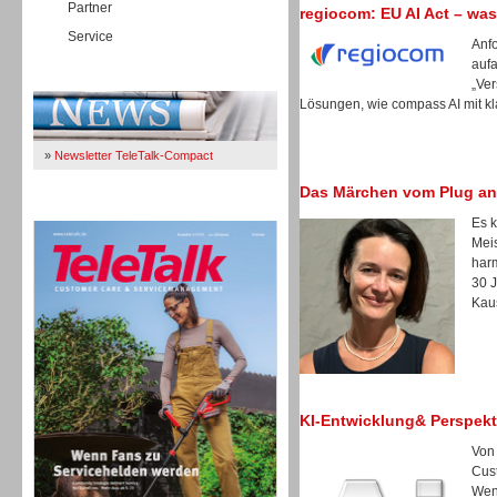
Partner
regiocom: EU AI Act – was
Service
Anfo
auf
Immer Up-To-Date
„Ver
Lösungen, wie compass AI mit kl
»
Newsletter TeleTalk-Compact
Das Märchen vom Plug an
TeleTalk 04/26
Es k
Meis
harm
30 
Kau
KI-Entwicklung& Perspekt
Von
Cus
TK- und ACD-Systeme
Wen