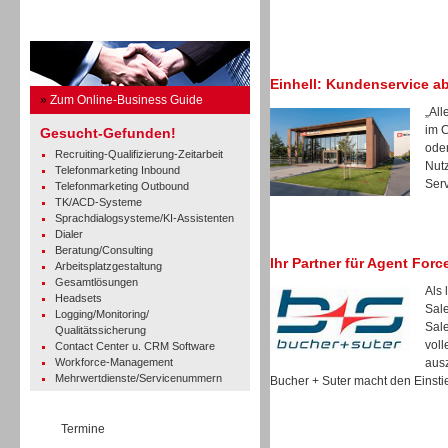
Business Guide
Einhell: Kundenservice a
»
Zum Online-Business Guide
„All
im 
Gesucht-Gefunden!
oder
Recruiting-Qualifizierung-Zeitarbeit
Nut
Telefonmarketing Inbound
Serv
Telefonmarketing Outbound
TK/ACD-Systeme
Sprachdialogsysteme/KI-Assistenten
Dialer
Beratung/Consulting
Ihr Partner für Agent Forc
Arbeitsplatzgestaltung
Gesamtlösungen
Als 
Headsets
Sale
Logging/Monitoring/
Sale
Qualitätssicherung
voll
Contact Center u. CRM Software
Workforce-Management
ausz
Mehrwertdienste/Servicenummern
Bucher + Suter macht den Einstie
Termine