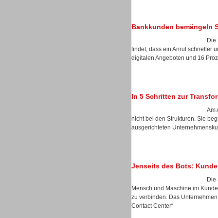
Bankkunden bemängeln Sel
Die 
Sprachdialogsysteme u. Ki/
findet, dass ein Anruf schneller 
Sprachassistenten
digitalen Angeboten und 16 Prozen
In 5 Schritten zur Transf
Am A
nicht bei den Strukturen. Sie b
ausgerichteten Unternehmenskul
Jenseits des Bots: Kunde
Die 
Mensch und Maschine im Kunden
Sprachdialogsysteme u. Ki/
zu verbinden. Das Unternehmen s
Sprachassistenten
Contact Center“