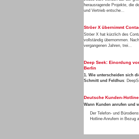
herausragende Projekte, die d
und Vertrieb entsche...
Ströer X übernimmt Cont
Ströer X hat kürzlich des Con
Gesamtlösungen
vollständig übernommen. Nach
vergangenen Jahren, trei...
Deep Seek: Einordung von 
Berlin
1. Wie unterscheiden sich 
Headsets
Schmitt und Feldhus
: DeepS
Deutsche Kunden-Hotline
Wann Kunden anrufen und 
Der Telefon- und Bürodiens
Hotline-Anrufern in Bezug a
Headsets