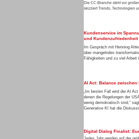
Die CC-Branche steht vor große
Gesamtlösungen
skizziert Trends, Technologien u
Kundenservice im Spannu
und Kundenzufriedenheit
Im Gespräch mit Henning Ahler
über mangelndes transformati
Fähigkeiten und zu viel Arbei
AI Act: Balance zwischen
„Im besten Fall wird der AI Ac
denen die Regelungen der USA
Gesamtlösungen
wenig demokratisch sind,“ sa
Generative KI hat die Diskussi
Digital Dialog Finalist:
Gesamtlösungen
Jedes Jahr werden auf der gr