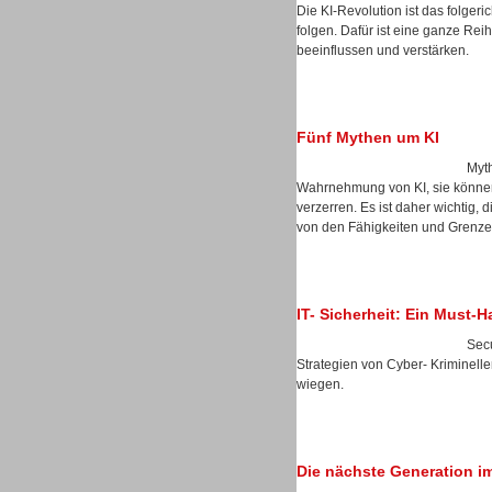
Die KI-Revolution ist das folgeri
folgen. Dafür ist eine ganze Reih
beeinflussen und verstärken.
Dialer
Fünf Mythen um KI
Myth
Wahrnehmung von KI, sie können 
verzerren. Es ist daher wichtig, 
Beratung /Consulting
von den Fähigkeiten und Grenzen
IT- Sicherheit: Ein Must-
Secu
Strategien von Cyber- Kriminelle
Beratung /Consulting
wiegen.
Die nächste Generation i